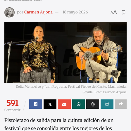
A
por
Carmen Arjona
16 mayo 2026
A
Delia Membrive y Juan Requena. Festival Fiebre del Cante. Marinaleda,
Sevilla. Foto: Carmen Arjona
591
Compartir
Pistoletazo de salida para la quinta edición de un
festival que se consolida entre los mejores de los