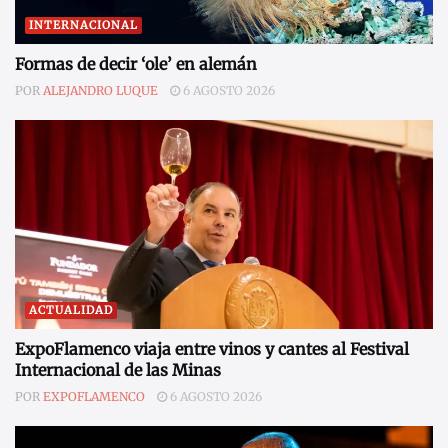
INTERNACIONAL
Formas de decir ‘ole’ en alemán
POR
ALEJANDRO LUQUE
6 AGOSTO 2026
ACTUALIDAD
ExpoFlamenco viaja entre vinos y cantes al Festival
Internacional de las Minas
POR
EXPOFLAMENCO
6 AGOSTO 2026