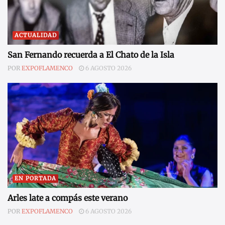
ACTUALIDAD
San Fernando recuerda a El Chato de la Isla
POR
EXPOFLAMENCO
6 AGOSTO 2026
EN PORTADA
Arles late a compás este verano
POR
EXPOFLAMENCO
6 AGOSTO 2026