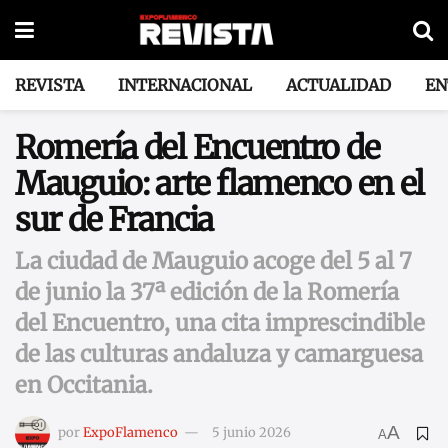
REVISTA
INTERNACIONAL
ACTUALIDAD
EN
Romería del Encuentro de
Mauguio: arte flamenco en el
sur de Francia
La ciudad de Mauguio acoge del 5 al 7
de junio la 37ª edición de la Romería
del Encuentro, una cita imprescindible
de las culturas andaluza y camarguesa
en Occitania.
A
por
ExpoFlamenco
5 junio 2026
A