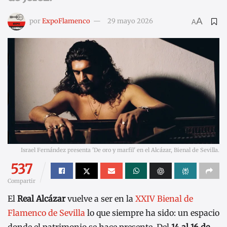
A
por
ExpoFlamenco
29 mayo 2026
A
Israel Fernández presenta 'De oro y marfil' en el Alcázar, Bienal de Sevilla.
537
Compartir
El
Real Alcázar
vuelve a ser en la
XXIV Bienal de
Flamenco de Sevilla
lo que siempre ha sido: un espacio
donde el patrimonio se hace presente. Del
14 al 16 de