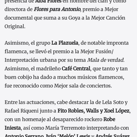
presencia de
Alba Flores
en nombre del clan y como
directora de
Flores para Antonio
, premio a Mejor
documental que suma a su Goya a la Mejor Canción
Original.
Asimismo, el grupo
La Plazuela
, de notable impronta
flamenca, se llevó el premio a la Mejor Fusión/
Interpretación urbana por su tema
Mala de verdad
.
Asimismo, el madrileño
Café Central
, que tanto y tan
buen cobijo ha dado a muchos músicos flamencos,
fue reconocido como Mejor sala de conciertos.
Entre las actuaciones, cabe destacar la de Lela Soto y
Rafael Riqueni junto a
Fito Robles, Walls y Xoel López
,
con un homenaje al desaparecido rockero
Robe
Iniesta
, así como María Terremoto interpretando con
Antonio Serrano, Iván ‘Melón’ Lewis
y
Andrés Suárez