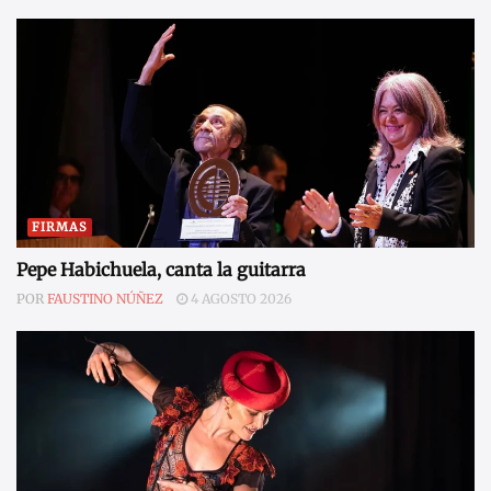
FIRMAS
Pepe Habichuela, canta la guitarra
POR
FAUSTINO NÚÑEZ
4 AGOSTO 2026