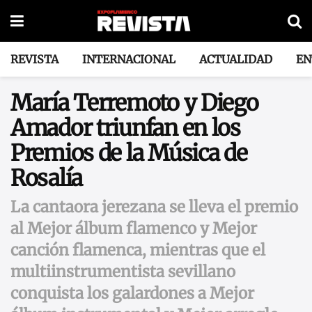
REVISTA
INTERNACIONAL
ACTUALIDAD
EN
María Terremoto y Diego
Amador triunfan en los
Premios de la Música de
Rosalía
La cantaora jerezana se lleva el premio
al Mejor álbum flamenco y Mejor
canción flamenca, mientras que el
multiinstrumentista sevillano
conquista los galardones a Mejor