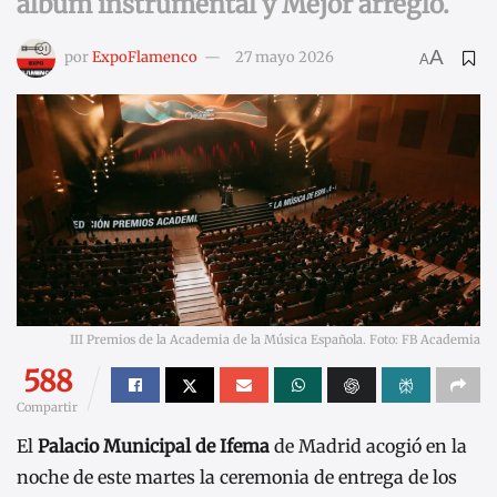
álbum instrumental y Mejor arreglo.
A
por
ExpoFlamenco
27 mayo 2026
A
III Premios de la Academia de la Música Española. Foto: FB Academia
588
Compartir
El
Palacio Municipal de Ifema
de Madrid acogió en la
noche de este martes la ceremonia de entrega de los