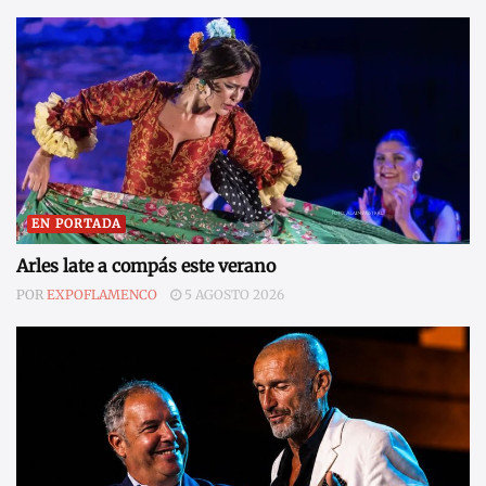
EN PORTADA
Arles late a compás este verano
POR
EXPOFLAMENCO
5 AGOSTO 2026