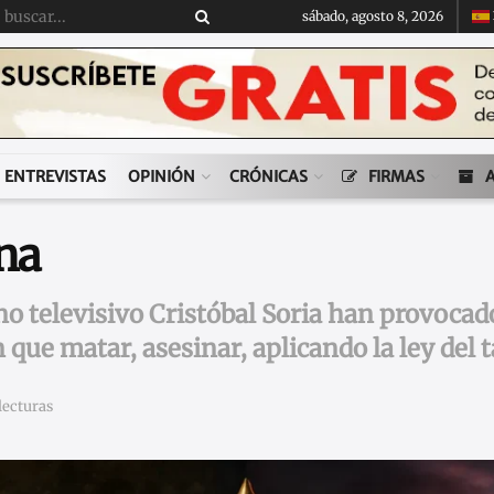
sábado, agosto 8, 2026
ENTREVISTAS
OPINIÓN
CRÓNICAS
FIRMAS
na
no televisivo Cristóbal Soria han provocad
 que matar, asesinar, aplicando la ley del 
lecturas