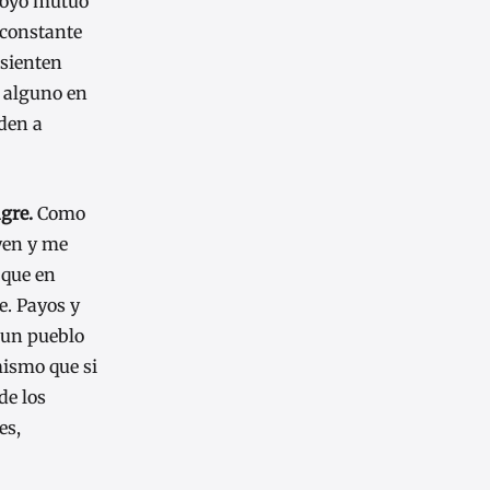
poyo mutuo
 constante
 sienten
o alguno en
nden a
ngre.
Como
yen y me
 que en
e. Payos y
 un pueblo
mismo que si
de los
es,