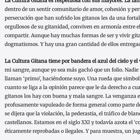
La Cultura Gitana es respetuosa con sus mayores. La fam
dentro de un sentir comunitario de amor, cohesión y per
persecución que han sufrido los gitanos les da una forta
orgullosos de su gitanidad, conviven en armonía entre el
compartir. Aunque hay muchas formas de ser y vivir gitan
dogmatismos. Y hay una gran cantidad de ellos entregado
La Cultura Gitana tiene por bandera el azul del cielo y e
mi sangre, aunque yo sea más gachó que un folio. Nadie 
llaman ‘primo’, haciéndome suyo. Una rueda que simboliz
cuanto se liga a la opinión parece que le da derecho a cu
gitanos los hay con buena y mala sangre. La venganza e
profusamente vapuleado de forma general como parte de s
se dijera que la violación, la pederastia, el tráfico de bl
castellanos. Estamos en el siglo XXI y todavía azota el 
éticamente reprobadas o ilegales. Y para muestra, un ju