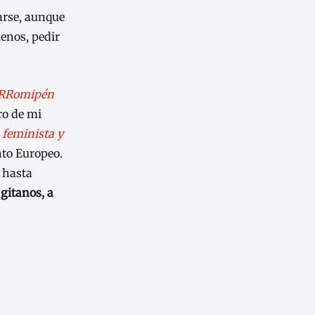
arse, aunque
menos, pedir
RRomipén
bro de mi
 feminista y
to Europeo.
 hasta
gitanos, a