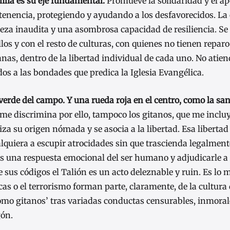
ilia es su eje fundamental.
Promueve la solidaridad y el a
tenencia, protegiendo y ayudando a los desfavorecidos. La
leza inaudita y una asombrosa capacidad de resiliencia. Se
los y con el resto de culturas, con quienes no tienen repar
as, dentro de la libertad individual de cada uno. No atie
s a las bondades que predica la Iglesia Evangélica.
l verde del campo. Y una rueda roja en el centro, como la sa
me discrimina por ello, tampoco los gitanos, que me inclu
a su origen nómada y se asocia a la libertad. Esa libertad
alquiera a escupir atrocidades sin que trascienda legalment
s una respuesta emocional del ser humano y adjudicarle a
us códigos el Talión es un acto deleznable y ruin. Es lo 
ancas o el terrorismo forman parte, claramente, de la cultura 
‘como gitanos’ tras variadas conductas censurables, inmoral
gón.