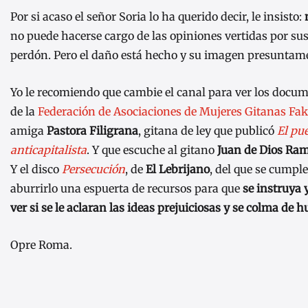
Por si acaso el señor Soria lo ha querido decir, le insisto:
no puede hacerse cargo de las opiniones vertidas por sus 
perdón. Pero el daño está hecho y su imagen presuntame
Yo le recomiendo que cambie el canal para ver los docu
de la
Federación de Asociaciones de Mujeres Gitanas Fak
amiga
Pastora Filigrana
, gitana de ley que publicó
El pu
anticapitalista
. Y que escuche al gitano
Juan de Dios Ram
Y el disco
Persecución
, de
El Lebrijano
, del que se cumpl
aburrirlo una espuerta de recursos para que
se instruya 
ver si se le aclaran las ideas prejuiciosas y se colma de
Opre Roma.