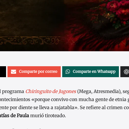
Comparte por correo
Comparte en Whatsapp
del programa
Chiringuito de Jugones
(Mega, Atresmedia), se
contecimientos «porque convivo con mucha gente de etnia g
iente por diente se lleva a rajatabla». Se refiere al crimen 
tías de Paula
murió tiroteado.