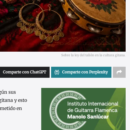
Sobre la ley del talión en la cultura gitana.
Comparte con ChatGPT
Comparte con Perplexity
gún sus
itana y esto
cometido en