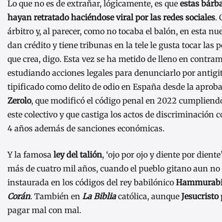
Lo que no es de extrañar, lógicamente, es que
estas bárb
hayan retratado haciéndose viral por las redes sociales
.
árbitro y, al parecer, como no tocaba el balón, en esta nu
dan crédito y tiene tribunas en la tele le gusta tocar las 
que crea, digo. Esta vez se ha metido de lleno en contra
estudiando acciones legales para denunciarlo por anti
tipificado como delito de odio en España desde la aprob
Zerolo
, que modificó el código penal en 2022 cumpliend
este colectivo y que castiga los actos de discriminación c
4 años además de sanciones económicas.
Y la famosa
ley del talión
, ‘ojo por ojo y diente por dient
más de cuatro mil años, cuando el pueblo gitano aun no
instaurada en los códigos del rey babilónico
Hammurab
Corán
. También en
La Biblia
católica, aunque
Jesucristo
pagar mal con mal.