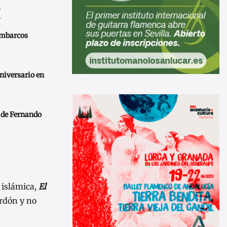
s
embarcos
iversario en
 de Fernando
n islámica,
El
rdón y no