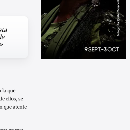
sta
de
n»
 la que
e ellos, se
n que atente