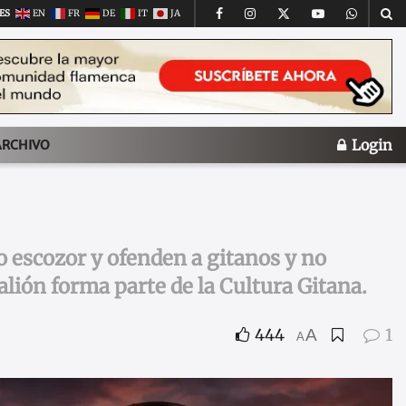
ES
EN
FR
DE
IT
JA
Login
ARCHIVO
o escozor y ofenden a gitanos y no
talión forma parte de la Cultura Gitana.
444
1
A
A