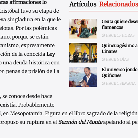
aras afirmaciones lo
Artículos
Relacionado
 Cristóbal tuvo su etapa de
eva singladura en la que le
Ceuta quiere des
flamencos
pelotas. Por las polémicas
HACE 15 HORAS
mano, porque se están
gitanismo, expresamente
Quincuagésimo an
Linares
ación de la conocida
Ley
HACE 5 DÍAS
o una deuda histórica con
El universo jondo
on penas de prisión de 1 a
Quiñones
HACE 1 SEMANA
e’, se conoce desde hace
 existía. Probablemente
i
, en Mesopotamia. Figura en el libro sagrado de la religió
propuso su ruptura en el
Sermón del Monte
apelando al pe