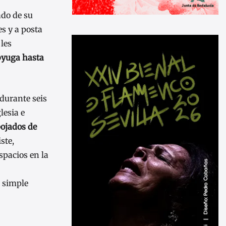
ado de su
es y a posta
 les
ubyuga hasta
 durante seis
lesia e
pojados de
ste,
spacios en la
l simple