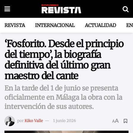
REVISTA
INTERNACIONAL
ACTUALIDAD
EN
‘Fosforito. Desde el principio
del tiempo’, la biografía
definitiva del último gran
maestro del cante
En la tarde del 1 de junio se presenta
oficialmente en Málaga la obra con la
intervención de sus autores.
A
por
Kiko Valle
1 junio 2026
A