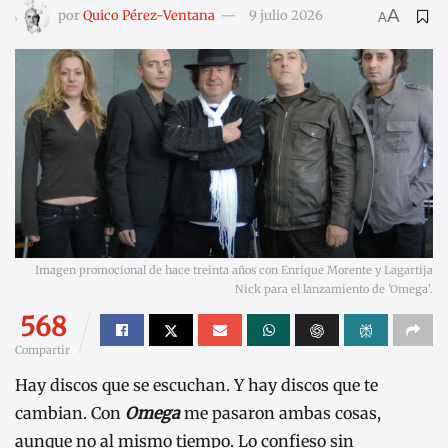
A
por
Quico Pérez-Ventana
9 julio 2026
A
Imagen promocional de hace treinta años con Enrique Morente y Lagartija
Nick para el lanzamiento de 'Omega'.
568
Compartir
Hay discos que se escuchan. Y hay discos que te
cambian. Con
Omega
me pasaron ambas cosas,
aunque no al mismo tiempo. Lo confieso sin