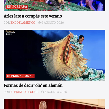
EN PORTADA
Arles late a compás este verano
POR
EXPOFLAMENCO
6 AGOSTO 2026
INTERNACIONAL
Formas de decir ‘ole’ en alemán
POR
ALEJANDRO LUQUE
6 AGOSTO 2026