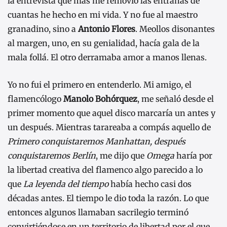
la entrevista que más me removió las entrañas de
cuantas he hecho en mi vida. Y no fue al maestro
granadino, sino a
Antonio Flores
. Meollos disonantes
al margen, uno, en su genialidad, hacía gala de la
mala follá. El otro derramaba amor a manos llenas.
Yo no fui el primero en entenderlo. Mi amigo, el
flamencólogo
Manolo Bohórquez
, me señaló desde el
primer momento que aquel disco marcaría un antes y
un después. Mientras tarareaba a compás aquello de
Primero conquistaremos Manhattan, después
conquistaremos Berlín
, me dijo que
Omega
haría por
la libertad creativa del flamenco algo parecido a lo
que
La leyenda del tiempo
había hecho casi dos
décadas antes. El tiempo le dio toda la razón. Lo que
entonces algunos llamaban sacrilegio terminó
convirtiéndose en un territorio de libertad por el que