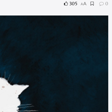
305
0
A
A