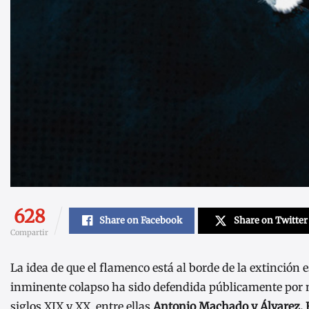
628
Share on Facebook
Share on Twitter
Compartir
La idea de que el flamenco está al borde de la extinción 
inminente colapso ha sido defendida públicamente por nu
siglos XIX y XX, entre ellas
Antonio Machado y Álvarez, F