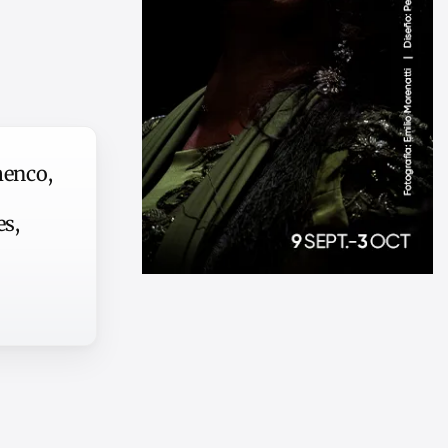
menco,
es,