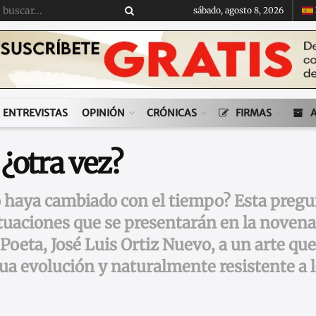
sábado, agosto 8, 2026
ENTREVISTAS
OPINIÓN
CRÓNICAS
FIRMAS
¿otra vez?
o haya cambiado con el tiempo? Esta pregun
ctuaciones que se presentarán en la noven
 Poeta, José Luis Ortiz Nuevo, a un arte q
ua evolución y naturalmente resistente a 