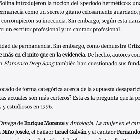
Molina introdujeron la noción del «periodo hermético»: un
 permanecía como un secreto gitano celosamente guardado,
s corrompieron su inocencia. Sin embargo, según esta narra
r un escritor profesional y un cantaor profesional.
acidad de permanencia. Sin embargo, como demuestra Orti
e más en el mito que en la evidencia
. De hecho, autores co
n
Flamenco Deep Song
también han cuestionado sus fun
ivocado de forma categórica acerca de la supuesta desaparic
as actuales son más certeros? Esta es la pregunta que la p
 y estudiosos en 1996.
Omega
de
Enrique Morente
y
Antología. La mujer en el can
a
Niño Josele
, el bailaor
Israel Galván
y el cantaor
Fernando