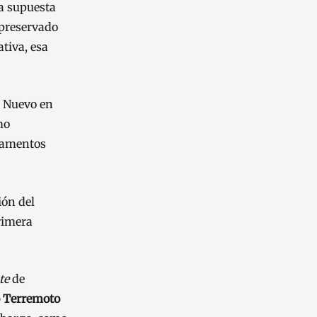
a supuesta
 preservado
tiva, esa
z Nuevo en
mo
damentos
ión del
rimera
te
de
 Terremoto