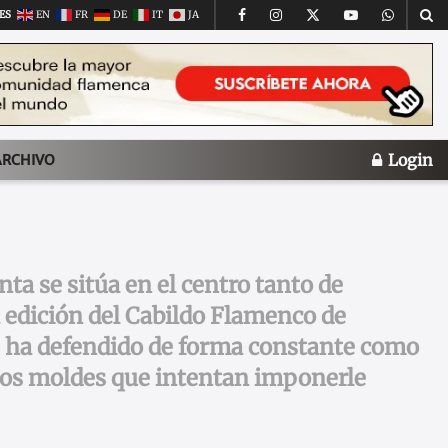
ES
EN
FR
DE
IT
JA
Login
ARCHIVO
ta se sitúa en el centro tanto de
a edición del Cabildo Flamenco de
ue ha defendido de forma constante como
los moldes que intentan imponerle