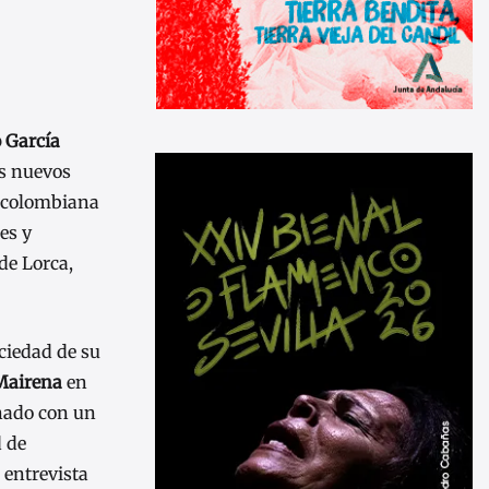
 García
os nuevos
a colombiana
es y
de Lorca,
ociedad de su
Mairena
en
nado con un
d de
 entrevista