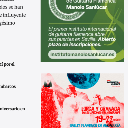
dos se han
e influyente
igésimo
s
í por el
embarcos
iversario en