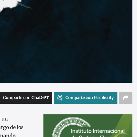
Comparte con ChatGPT
Comparte con Perplexity
e un
rgo de los
ernando