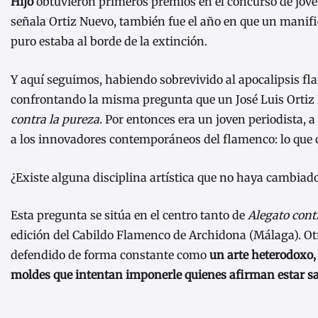
Hijo
obtuvieron primeros premios en el concurso de jóve
señala Ortiz Nuevo, también fue el año en que un manifi
puro estaba al borde de la extinción.
Y aquí seguimos, habiendo sobrevivido al apocalipsis 
confrontando la misma pregunta que un José Luis Ortiz 
contra la pureza
. Por entonces era un joven periodista, a
a los innovadores contemporáneos del flamenco: lo que co
¿Existe alguna disciplina artística que no haya cambiad
Esta pregunta se sitúa en el centro tanto de
Alegato cont
edición del Cabildo Flamenco de Archidona (Málaga). Ot
defendido de forma constante como
un arte heterodoxo,
moldes que intentan imponerle quienes afirman estar s