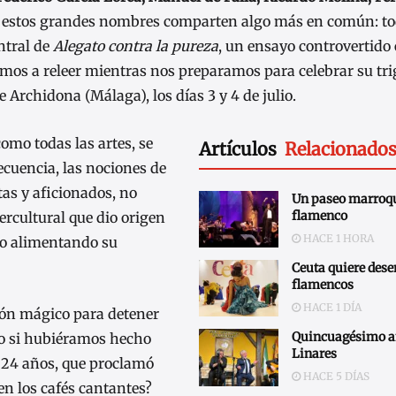
, estos grandes nombres comparten algo más en común: to
ntral de
Alegato contra la pureza
, un ensayo controvertido 
mos a releer mientras nos preparamos para celebrar su tr
 Archidona (Málaga), los días 3 y 4 de julio.
omo todas las artes, se
Artículos
Relacionado
cuencia, las nociones de
tas y aficionados, no
Un paseo marroqu
flamenco
ercultural que dio origen
HACE 1 HORA
ido alimentando su
Ceuta quiere des
flamencos
HACE 1 DÍA
tón mágico para detener
Quincuagésimo an
do si hubiéramos hecho
Linares
 24 años, que proclamó
HACE 5 DÍAS
n los cafés cantantes?