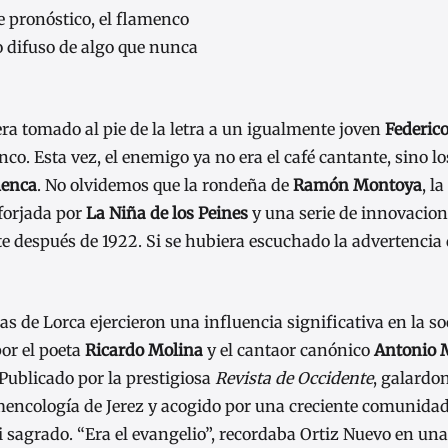
 pronóstico, el flamenco
 difuso de algo que nunca
a tomado al pie de la letra a un igualmente joven
Federico
nco. Esta vez, el enemigo ya no era el café cantante, sino l
menca
. No olvidemos que la rondeña de
Ramón Montoya
, l
 forjada por
La Niña de los Peines
y una serie de innovacion
e después de 1922. Si se hubiera escuchado la advertencia 
s de Lorca ejercieron una influencia significativa en la s
or el poeta
Ricardo Molina
y el cantaor canónico
Antonio 
 Publicado por la prestigiosa
Revista de Occidente
, galardo
mencología de Jerez y acogido por una creciente comunida
i sagrado. “Era el evangelio”, recordaba Ortiz Nuevo en una