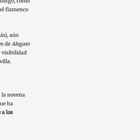
embargo, como
el flamenco
ás), aún
es de
Alegato
 visibilidad
illa.
 la novena
que ha
 a los