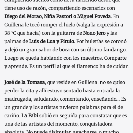
tiene uso de razón, compartiendo escenarios con
Diego del Morao, Niña Pastori o Miguel Poveda
. En
Guillena le tocó romper el hielo (valga la expresión a
38 °C que hacía) con la guitarra de
Nono Jero
y las
palmas de
Luis de Lua y Pirulo
. Por bulerías se coronó
y dejó un gran sabor de boca con su último fandango.
Luego se queda hablando con los maestros. Comparte
y aprende. Es un perfil al que el flamenco ha de cuidar.
José de la Tomasa
, que reside en Guillena, no se quiso
perder la cita y allí estuvo sentado hasta entrada la
madrugada, saludando, comentando, enseñando… Es
un grande y los artistas tuvieron palabras para él de
cariño.
La Fabi
subió en seguida para constatar que es
una de las artistas del momento, conquistadora
absoluta. No puede disimular, agacharse, o mucho