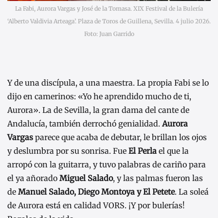
La Fabi, Aurora Vargas y José de la Tomasa. XIX Festival de la Bulería
‘Alberto Valdivia Arteaga’. Plaza de Toros de Guillena, Sevilla. 4 julio 2026.
Foto: Juan Garrido
Y de una discípula, a una maestra. La propia Fabi se lo
dijo en camerinos: «Yo he aprendido mucho de ti,
Aurora». La de Sevilla, la gran dama del cante de
Andalucía, también derrochó genialidad.
Aurora
Vargas
parece que acaba de debutar, le brillan los ojos
y deslumbra por su sonrisa. Fue
El Perla
el que la
arropó con la guitarra, y tuvo palabras de cariño para
el ya añorado
Miguel Salado
, y las palmas fueron las
de
Manuel Salado, Diego Montoya y El Petete
. La soleá
de Aurora está en calidad VORS. ¡Y por bulerías!