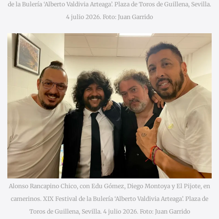
de la Bulería ‘Alberto Valdivia Arteaga’. Plaza de Toros de Guillena, Sevilla.
4 julio 2026. Foto: Juan Garrido
Alonso Rancapino Chico, con Edu Gómez, Diego Montoya y El Pijote, en
camerinos. XIX Festival de la Bulería ‘Alberto Valdivia Arteaga’. Plaza de
Toros de Guillena, Sevilla. 4 julio 2026. Foto: Juan Garrido