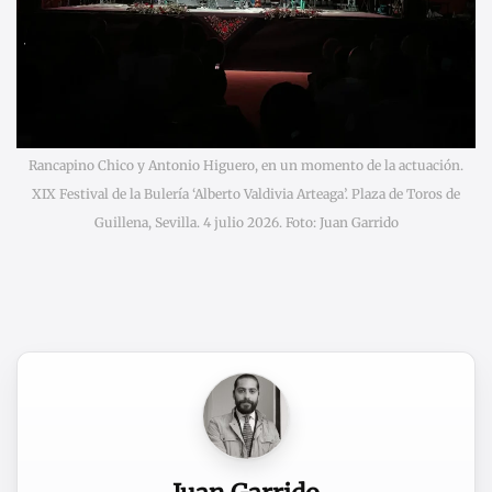
Rancapino Chico y Antonio Higuero, en un momento de la actuación.
XIX Festival de la Bulería ‘Alberto Valdivia Arteaga’. Plaza de Toros de
Guillena, Sevilla. 4 julio 2026. Foto: Juan Garrido