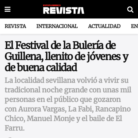
REVISTA
INTERNACIONAL
ACTUALIDAD
EN
El Festival de la Bulería de
Guillena, llenito de jóvenes y
de buena calidad
La localidad sevillana volvió a vivir su
tradicional noche grande con unas mil
personas en el público que gozaron
con Aurora Vargas, La Fabi, Rancapino
Chico, Manuel Monje y el baile de El
Farru.