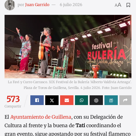
A
por
Juan Garrido
6 julio 2026
A
La Favi y Curro Carrasco. XIX Festival de la Bulería ‘Alberto Valdivia Arteaga’.
Plaza de Toros de Guillena, Sevilla. 4 julio 2026. Foto: Juan Garrido
573
Compartir
El
Ayuntamiento de Guillena
, con su Delegación de
Cultura al frente y la buena de
Tati
coordinando el
gran evento, sigue apostando por su festival flamenco