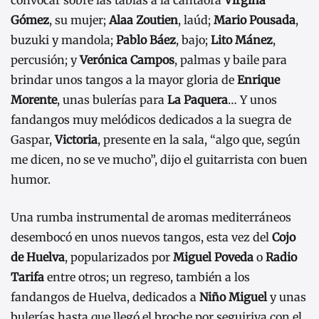
Gómez
, su mujer;
Alaa Zoutien
, laúd;
Mario Pousada
,
buzuki y mandola;
Pablo Báez
, bajo;
Lito Mánez
,
percusión; y
Verónica Campos
, palmas y baile para
brindar unos tangos a la mayor gloria de
Enrique
Morente
, unas bulerías para
La Paquera
… Y unos
fandangos muy melódicos dedicados a la suegra de
Gaspar,
Victoria
, presente en la sala, “algo que, según
me dicen, no se ve mucho”, dijo el guitarrista con buen
humor.
Una rumba instrumental de aromas mediterráneos
desembocó en unos nuevos tangos, esta vez del
Cojo
de Huelva
, popularizados por
Miguel Poveda
o
Radio
Tarifa
entre otros; un regreso, también a los
fandangos de Huelva, dedicados a
Niño Miguel
y unas
bulerías hasta que llegó el broche por seguiriya con el