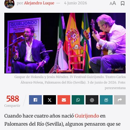
A
por
Alejandro Luque
4 junio 2026
A
Gaspar de Holanda y Jesús Méndez. IV Festival Guirijondo. Teatro Carlos
Álvarez-Nóvoa, Palomares del Río (Sevilla). 3 de junio de 2026. Foto:
perezventana
588
Compartir
Cuando hace cuatro años nació
Guirijondo
en
Palomares del Río (Sevilla), algunos pensaron que se