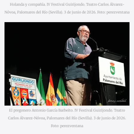
Holanda y compañía. IV Festival Guirijondo. Teatro Carlos Álvarez-
Nóvoa, Palomares del Río (Sevilla). 3 de junio de 2026. Foto: perezventana
El pregonero Antonio García Barbeito. IV Festival Guirijondo. Teatro
Carlos Álvarez-Nóvoa, Palomares del Río (Sevilla). 3 de junio de 2026.
Foto: perezventana