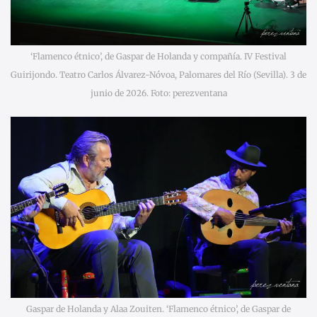
‘Flamenco étnico’, de Gaspar de Holanda y compañía. IV Festival
Guirijondo. Teatro Carlos Álvarez-Nóvoa, Palomares del Río (Sevilla). 3 de
junio de 2026. Foto: perezventana
Gaspar de Holanda y Alaa Zouiten. ‘Flamenco étnico’, de Gaspar de