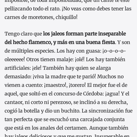
imposible, de toda imposibilidad, que un cante te esté
pellizcando todo el rato. ¡No veas como debes tener las
carnes de moretones, chiquillo!
Tengo claro que
los jaleos forman parte inseparable
del hecho flamenco, y más en una buena fiesta
. Y son
de múltiples especies. Los hay con guasa: ¡o-o-o-o-
oleeeeee! Otros tienen malaje: ¡olé! Los hay también
artificiales: ¡ele! También hay quien se alarga
demasiado: ¡viva la madre que te parió! Muchos no
vienen a cuento: ¡maestro!, ¡torero! El mejor fue el de
aquel, que soltó en el concurso de Córdoba: ¡agua! Y el
cantaor, ni corto ni perezoso, se inclinó a su derecha,
cogió la botella y dio un buchito. La sincronización fue
tan perfecta que se escuchó una carcajada conjunta
que está en los anales del certamen. Aunque también
hay jaleos deliciosos y que me gustan. Insuperable en