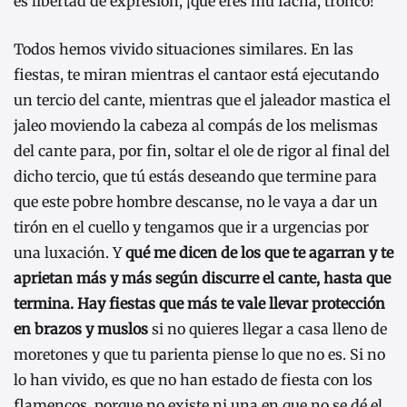
es libertad de expresión, ¡que eres mu facha, tronco!
Todos hemos vivido situaciones similares. En las
fiestas, te miran mientras el cantaor está ejecutando
un tercio del cante, mientras que el jaleador mastica el
jaleo moviendo la cabeza al compás de los melismas
del cante para, por fin, soltar el ole de rigor al final del
dicho tercio, que tú estás deseando que termine para
que este pobre hombre descanse, no le vaya a dar un
tirón en el cuello y tengamos que ir a urgencias por
una luxación. Y
qué me dicen de los que te agarran y te
aprietan más y más según discurre el cante, hasta que
termina. Hay fiestas que más te vale llevar protección
en brazos y muslos
si no quieres llegar a casa lleno de
moretones y que tu parienta piense lo que no es. Si no
lo han vivido, es que no han estado de fiesta con los
flamencos, porque no existe ni una en que no se dé el