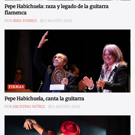
Pepe Habichuela: raza y legado de la guitarra
flamenca
POR
IRRA TORRES
5 AGOSTO 2026
FIRMAS
Pepe Habichuela, canta la guitarra
POR
FAUSTINO NÚÑEZ
4 AGOSTO 2026