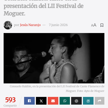
presentación del LII Festival de
Moguer.
A
por
Jesús Naranjo
7 junio 2026
A
Consuelo Haldón, en la presentación del LII Festival de Cante Flamenco de
Moguer. Foto: Ayto de Moguer
593
Compartir