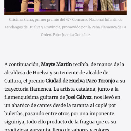
Cristina Sierra, primer premio del 47º Concurso Nacional Infantil de
Fandangos de Huelva y Provincia, promovido por la Peña Flamenca de La
Orden. Foto: Juanka González
A continuación,
Mayte Martín
recibía, de manos de la
alcaldesa de Huelva y su teniente de alcalde de
Cultura, el premio
Ciudad de Huelva Paco Toronjo
a su
trayectoria flamenca. La artista catalana, junto a la
flamenquísima guitarra de
José Gálvez
, nos llevó en
un abanico de cantes desde la taranta al cuplé por
bulerías, pasando entre otros por una imponente
siguiriya, todo ello producto de la fragua que es su
prodigiosa garganta, lleno de sabores y colores