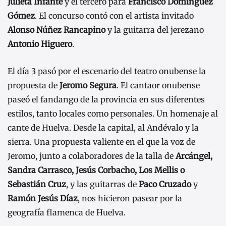
Julieta Infante
y el tercero para
Francisco Domínguez
Gómez
. El concurso contó con el artista invitado
Alonso Núñez Rancapino
y la guitarra del jerezano
Antonio Higuero
.
El día 3 pasó por el escenario del teatro onubense la
propuesta de
Jeromo Segura
. El cantaor onubense
paseó el fandango de la provincia en sus diferentes
estilos, tanto locales como personales. Un homenaje al
cante de Huelva. Desde la capital, al Andévalo y la
sierra. Una propuesta valiente en el que la voz de
Jeromo, junto a colaboradores de la talla de
Arcángel,
Sandra Carrasco, Jesús Corbacho, Los Mellis o
Sebastián Cruz
, y las guitarras de
Paco Cruzado
y
Ramón Jesús Díaz
, nos hicieron pasear por la
geografía flamenca de Huelva.