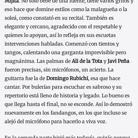
Mijita
. No solo bebe de una fuente, tiene varios grifos y
eso hace que domine estilos como la malagueña o la
soleá, como constató en su recital. También es
elegante y cercano, agradecido con el respetable y
quienes lo apoyan, así lo refleja en sus escuetas
intervenciones habladas. Comenzó con tientos y
tangos, calentando una garganta imprevisible pero
magnánima. Las palmas de
Ali de la Tota
y
Javi Peña
fueron precisas, sin micrófonos, un acierto. La
guitarra fue la de
Domingo Rubichi
, esa que hace
cantar. Por bulerías para escuchar es sabroso y su
repertorio está lleno de historia y legado. Lo bueno es
que llega hasta el final, no se esconde. Así lo demostró
nuevamente en los fandangos, en los que incluso se
alejó del micrófono para hacerlo a viva voz.
En la segunda parte hirió más todavía, quizás porque