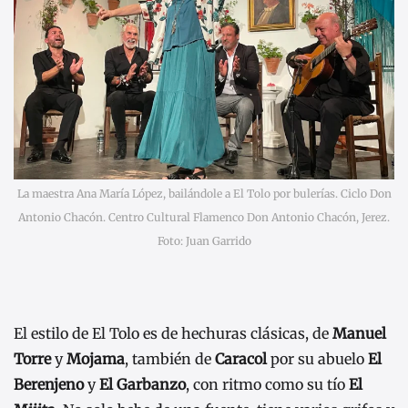
La maestra Ana María López, bailándole a El Tolo por bulerías. Ciclo Don
Antonio Chacón. Centro Cultural Flamenco Don Antonio Chacón, Jerez.
Foto: Juan Garrido
El estilo de El Tolo es de hechuras clásicas, de
Manuel
Torre
y
Mojama
, también de
Caracol
por su abuelo
El
Berenjeno
y
El Garbanzo
, con ritmo como su tío
El