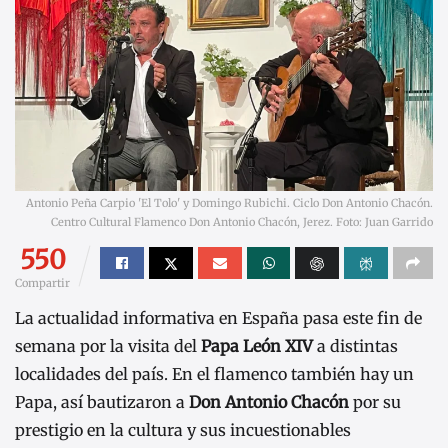
Antonio Peña Carpio 'El Tolo' y Domingo Rubichi. Ciclo Don Antonio Chacón.
Centro Cultural Flamenco Don Antonio Chacón, Jerez. Foto: Juan Garrido
550
Compartir
La actualidad informativa en España pasa este fin de
semana por la visita del
Papa León XIV
a distintas
localidades del país. En el flamenco también hay un
Papa, así bautizaron a
Don Antonio Chacón
por su
prestigio en la cultura y sus incuestionables