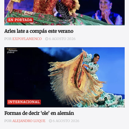
EN PORTADA
Arles late a compás este verano
POR
EXPOFLAMENCO
6 AGOSTO 2026
INTERNACIONAL
Formas de decir ‘ole’ en alemán
POR
ALEJANDRO LUQUE
6 AGOSTO 2026