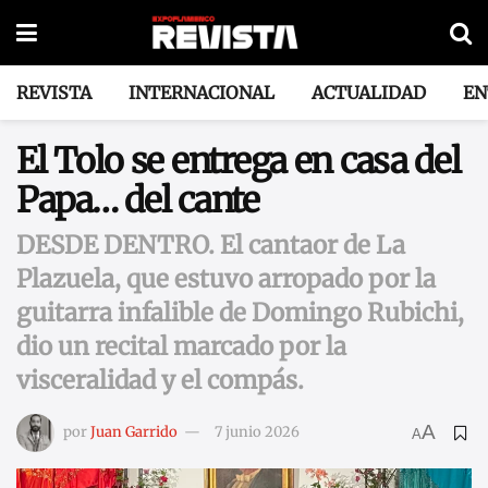
REVISTA
INTERNACIONAL
ACTUALIDAD
EN
El Tolo se entrega en casa del
Papa… del cante
DESDE DENTRO. El cantaor de La
Plazuela, que estuvo arropado por la
guitarra infalible de Domingo Rubichi,
dio un recital marcado por la
visceralidad y el compás.
A
por
Juan Garrido
7 junio 2026
A