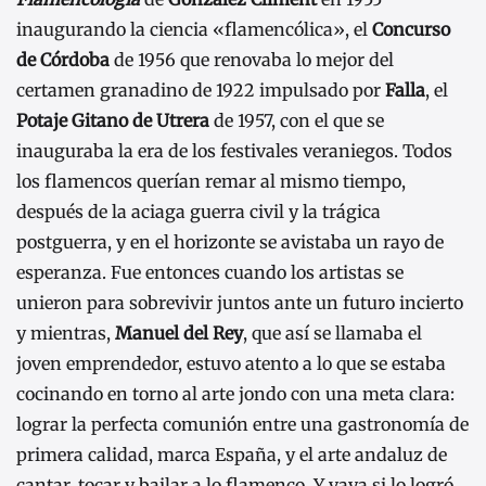
inaugurando la ciencia «flamencólica», el
Concurso
de Córdoba
de 1956 que renovaba lo mejor del
certamen granadino de 1922 impulsado por
Falla
, el
Potaje Gitano de Utrera
de 1957, con el que se
inauguraba la era de los festivales veraniegos. Todos
los flamencos querían remar al mismo tiempo,
después de la aciaga guerra civil y la trágica
postguerra, y en el horizonte se avistaba un rayo de
esperanza. Fue entonces cuando los artistas se
unieron para sobrevivir juntos ante un futuro incierto
y mientras,
Manuel del Rey
, que así se llamaba el
joven emprendedor, estuvo atento a lo que se estaba
cocinando en torno al arte jondo con una meta clara:
lograr la perfecta comunión entre una gastronomía de
primera calidad, marca España, y el arte andaluz de
cantar, tocar y bailar a lo flamenco. Y vaya si lo logró.