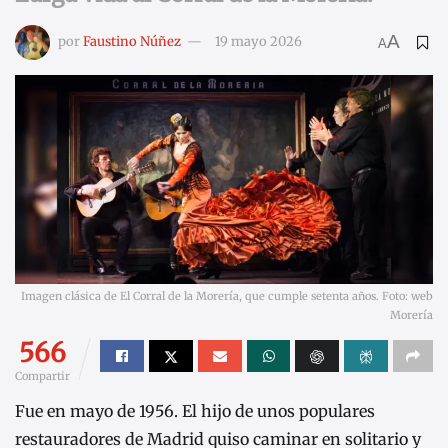
A
por
Faustino Núñez
19 mayo 2026
A
Imagen clásica de El Corral de la Morería, que cumple setenta años. Foto: web
Morería
566
Compartir
Fue en mayo de 1956. El hijo de unos populares
restauradores de Madrid quiso caminar en solitario y