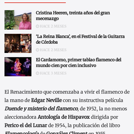
Cristina Heeren, treinta años del gran
mecenazgo
HACE 2 MESES
‘La Reina Blanca’, en el Festival de la Guitarra
de Córdoba
HACE 2 MESES
El Cardamomo, primer tablao flamenco del
mundo cien por cien inclusivo
HACE 3 MESES
El Renacimiento que comenzaba a vivir el flamenco de
la mano de
Edgar Neville
con su instructiva película
Duende y misterio del flamenco
, de 1952, la no menos
aleccionadora
Antología de Hispavox
dirigida por
Perico el del Lunar
de 1954, la publicación del libro
Flamencología
de
González Climent
en 1955