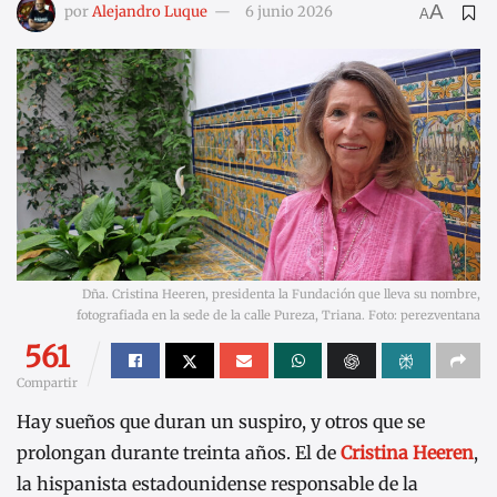
A
por
Alejandro Luque
6 junio 2026
A
Dña. Cristina Heeren, presidenta la Fundación que lleva su nombre,
fotografiada en la sede de la calle Pureza, Triana. Foto: perezventana
561
Compartir
Hay sueños que duran un suspiro, y otros que se
prolongan durante treinta años. El de
Cristina Heeren
,
la hispanista estadounidense responsable de la