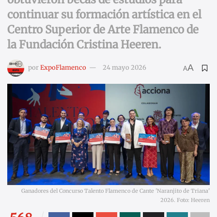
continuar su formación artística en el
Centro Superior de Arte Flamenco de
la Fundación Cristina Heeren.
A
por
ExpoFlamenco
24 mayo 2026
A
Ganadores del Concurso Talento Flamenco de Cante 'Naranjito de Triana'
2026. Foto: Heeren