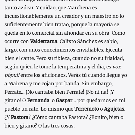
tanto azúcar. Y cuidao, que Marchena es
incuestionablemente un creador y un maestro no lo
suficientemente bien tratao, porque la mayoría se
queda en lo comercial sin ahondar en su obra. Como
ocurre con
Valderrama
. Calixto Sánchez es sabio,
largo, con unos conocimientos envidiables. Ejecuta
bien el cante. Pero su tibieza, cuando no su frialdad,
según quien le tome la temperatura y el día, es
vox
pópuli
entre los aficionaos. Verás tú cuando llegue yo
a Mairena y me cojan por banda. Sin embargo,
Perrate… ¡No cantaba bien Perrate! ¡No ni na! ¡Y
gitano! O
Fernanda
, o
Gaspar
… por quedarnos en mi
pueblo un rato. Lo mismo que
Terremoto
o
Agujetas
.
¿Y
Pastora
? ¿Cómo cantaba Pastora? ¿Bonito, bien o
bien y gitano? O las tres cosas.