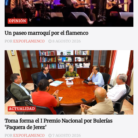
OPINIÓN
Un paseo marroquí por el flamenco
POR
EXPOFLAMENCO
8 AGOSTO 2026
ACTUALIDAD
Toma forma el I Premio Nacional por Bulerías
‘Paquera de Jerez’
POR
EXPOFLAMENCO
7 AGOSTO 2026