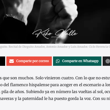
guito. Recital de Dieguito Amador, Antonio Amador y Luis Amador. Ciclo Herencia C
Comparte por correo
Comparte en Whatsapp
es que son muchos. Solo vinieron cuatro. Con lo que no est
o del flamenco hispalense para acoger en el escenario a los
 pila de años. Subiendo ya en número las vueltas al sol, o
maveras y la paternidad le ha puesto gorda la voz. Con su 