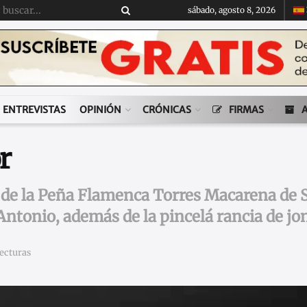
sábado, agosto 8, 2026
ENTREVISTAS
OPINIÓN
CRÓNICAS
FIRMAS
r
’ de la Peña Flamenca Torres Macarena de Se
 Antonio, además de la pincelá rancia de jo
lecturas