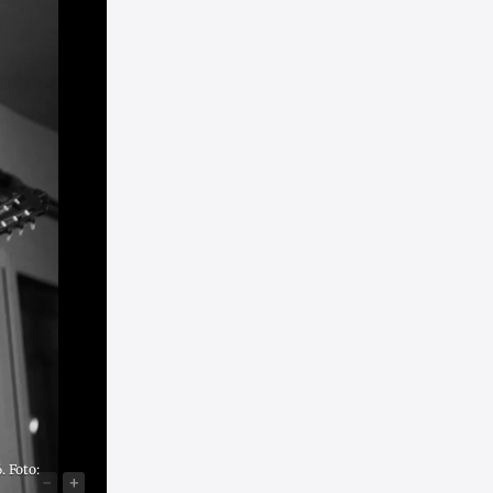
. Foto:
-
+