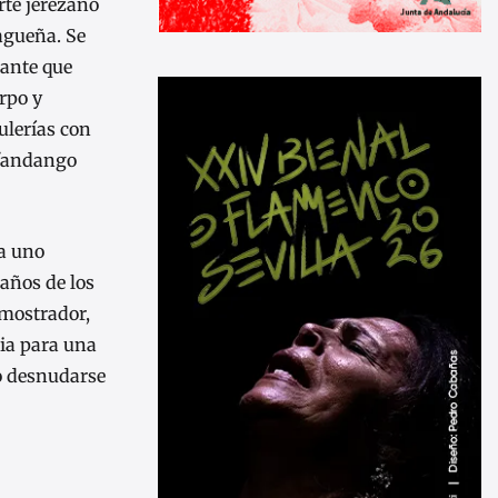
rte jerezano
lagueña. Se
cante que
erpo y
ulerías con
n fandango
ía uno
eaños de los
 mostrador,
cia para una
do desnudarse