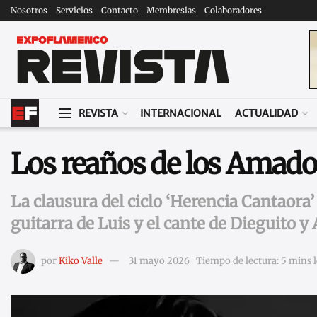
Nosotros
Servicios
Contacto
Membresias
Colaboradores
REVISTA
INTERNACIONAL
ACTUALIDAD
Los reaños de los Amado
La clausura del ciclo ‘Herencia Cantaora
guitarra de Luis y el cante de Dieguito y
por
Kiko Valle
31 mayo 2026
Tiempo de lectura: 5 mins 