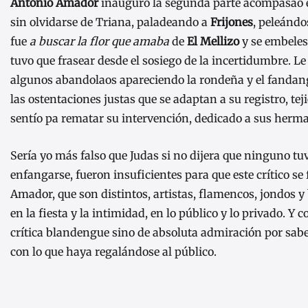
Antonio Amador
inauguró la segunda parte acompasao en 
sin olvidarse de Triana, paladeando a
Frijones
, peleándo
fue
a buscar la flor que amaba
de
El Mellizo
y se embelesó
tuvo que frasear desde el sosiego de la incertidumbre. Le
algunos abandolaos apareciendo la rondeña y el fandang
las ostentaciones justas que se adaptan a su registro, t
sentío pa rematar su intervención, dedicado a sus herm
Sería yo más falso que Judas si no dijera que ninguno tuv
enfangarse, fueron insuficientes para que este crítico se 
Amador, que son distintos, artistas, flamencos, jondos y
en la fiesta y la intimidad, en lo público y lo privado. 
crítica blandengue sino de absoluta admiración por sabe
con lo que haya regalándose al público.