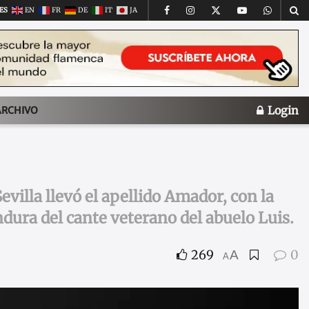
ES
EN
FR
DE
IT
JA
Login
ARCHIVO
villa llevó el apellido Amador, con la
ndura del cante veterano del abuelo Luis.
269
0
A
A