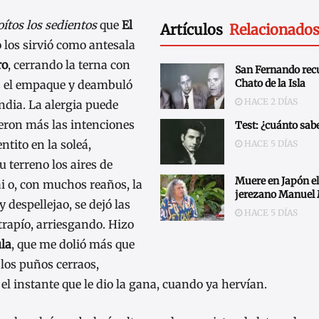
oítos los sedientos
que
El
Artículos
Relacionado
 los sirvió como antesala
ro
, cerrando la terna con
San Fernando recu
Chato de la Isla
s el empaque y deambuló
HACE 2 DÍAS
ndia. La alergia puede
ieron más las intenciones
Test: ¿cuánto sabe
ntito en la soleá,
HACE 5 DÍAS
 terreno los aires de
Muere en Japón el
ai o, con muchos reaños, la
jerezano Manuel
 y despellejao, se dejó las
HACE 5 DÍAS
 trapío, arriesgando. Hizo
ula
, que me dolió más que
los puños cerraos,
el instante que le dio la gana, cuando ya hervían.