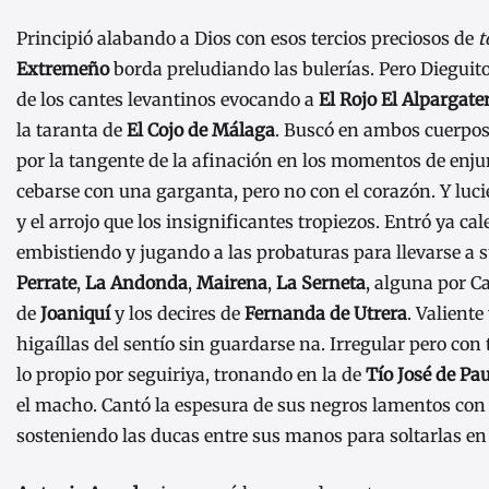
Principió alabando a Dios con esos tercios preciosos de
t
Extremeño
borda preludiando las bulerías. Pero Dieguito
de los cantes levantinos evocando a
El Rojo El Alpargate
la taranta de
El Cojo de Málaga
. Buscó en ambos cuerpo
por la tangente de la afinación en los momentos de enju
cebarse con una garganta, pero no con el corazón. Y luc
y el arrojo que los insignificantes tropiezos. Entró ya cale
embistiendo y jugando a las probaturas para llevarse a su
Perrate
,
La Andonda
,
Mairena
,
La Serneta
, alguna por C
de
Joaniquí
y los decires de
Fernanda de Utrera
. Valiente
higaíllas del sentío sin guardarse na. Irregular pero con
lo propio por seguiriya, tronando en la de
Tío José de Pa
el macho. Cantó la espesura de sus negros lamentos con 
sosteniendo las ducas entre sus manos para soltarlas en 