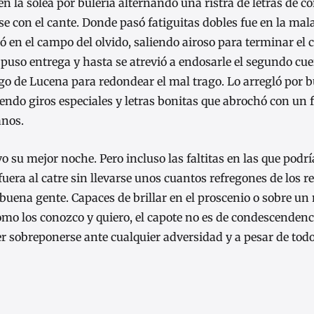
la soleá por bulería alternando una ristra de letras de co
se con el cante. Donde pasó fatiguitas dobles fue en la ma
 en el campo del olvido, saliendo airoso para terminar el 
 puso entrega y hasta se atrevió a endosarle el segundo cu
o de Lucena para redondear el mal trago. Lo arregló por b
ejiendo giros especiales y letras bonitas que abrochó con u
anos.
o su mejor noche. Pero incluso las faltitas en las que podr
fuera al catre sin llevarse unos cuantos refregones de los r
 buena gente. Capaces de brillar en el proscenio o sobre un
Y como los conozco y quiero, el capote no es de condescenden
r sobreponerse ante cualquier adversidad y a pesar de to