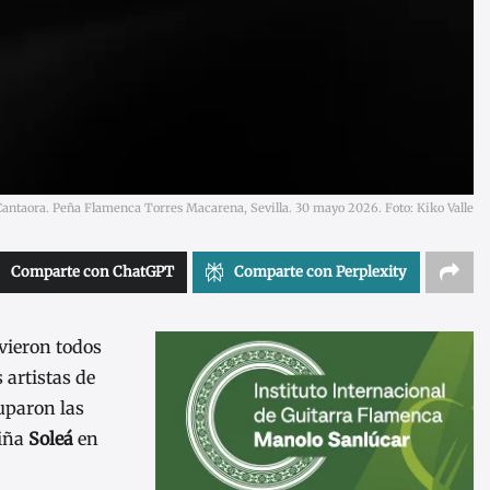
antaora. Peña Flamenca Torres Macarena, Sevilla. 30 mayo 2026. Foto: Kiko Valle
Comparte con ChatGPT
Comparte con Perplexity
uvieron todos
 artistas de
cuparon las
niña
Soleá
en