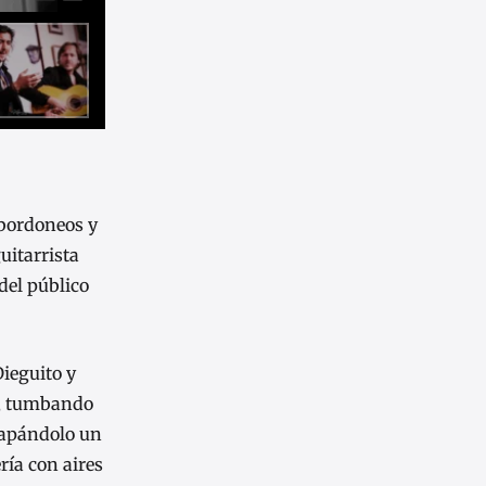
 bordoneos y
uitarrista
del público
Dieguito y
o, tumbando
 tapándolo un
ría con aires