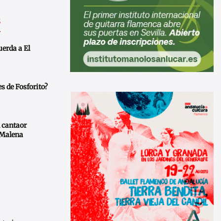
s
erda a El
s de Fosforito?
 cantaor
 Malena