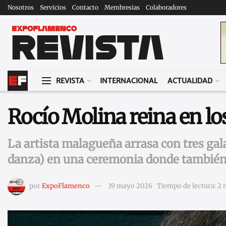
Nosotros
Servicios
Contacto
Membresias
Colaboradores
REVISTA
INTERNACIONAL
ACTUALIDAD
Rocío Molina reina en lo
La artista malagueña arrasa con tres ga
danza) en una ceremonia donde también b
por
ExpoFlamenco
19 mayo 2026
Tiempo de lectura: 2 