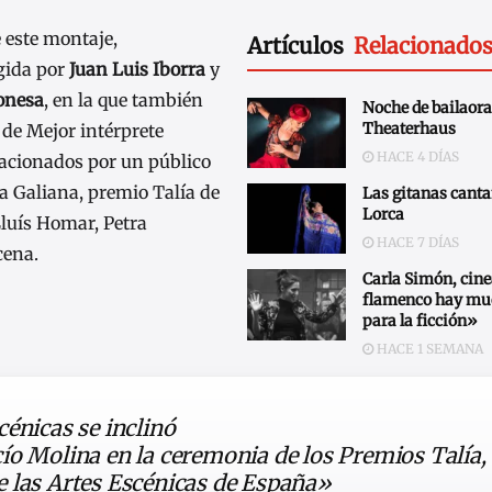
 este montaje,
Artículos
Relacionado
igida por
Juan Luis Iborra
y
onesa
, en la que también
Noche de bailaora
Theaterhaus
a de Mejor intérprete
HACE 4 DÍAS
acionados por un público
ía Galiana, premio Talía de
Las gitanas canta
Lorca
Lluís Homar, Petra
HACE 7 DÍAS
cena.
Carla Simón, cine
flamenco hay mu
para la ficción»
HACE 1 SEMANA
énicas se inclinó
ío Molina en la ceremonia de los Premios Talía,
 las Artes Escénicas de España»