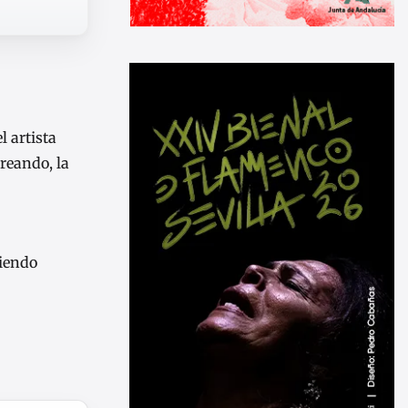
l artista
creando, la
niendo