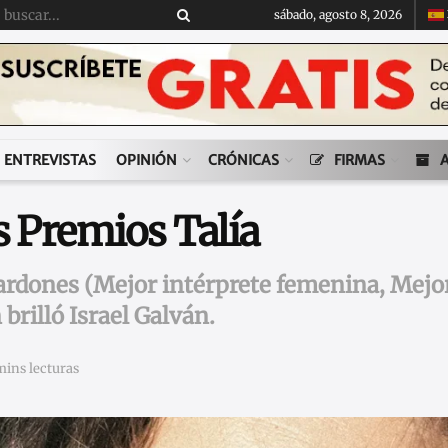
sábado, agosto 8, 2026
ENTREVISTAS
OPINIÓN
CRÓNICAS
FIRMAS
s Premios Talía
lardones (Mejor intérprete femenina, Mejo
rilló Israel Galván.
mins lecturas