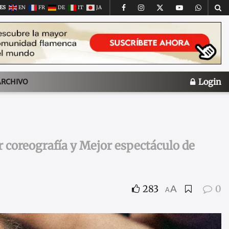
ES
EN
FR
DE
IT
JA
Login
ARCHIVO
r coreografía y Mejor espectáculo de
283
0
A
A