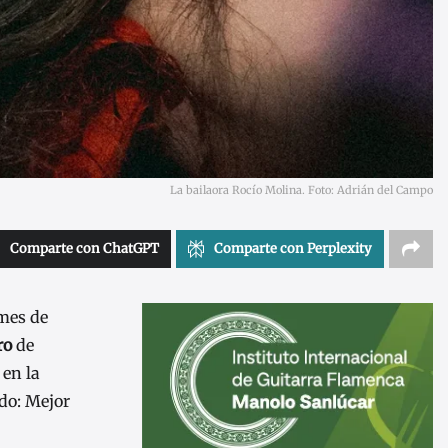
La bailaora Rocío Molina. Foto: Adrián del Campo
Comparte con ChatGPT
Comparte con Perplexity
 mes de
ro
de
 en la
odo: Mejor