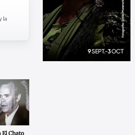
y la
 El Chato