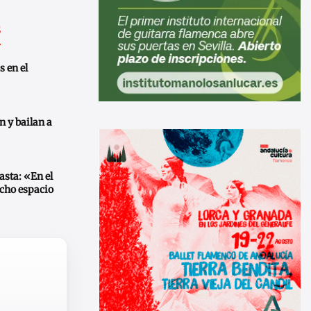
s
s en el
n y bailan a
asta: «En el
cho espacio