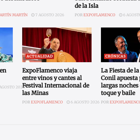
de la Isla
ARTÍN MARTÍN
7 AGOSTO 2026
POR
EXPOFLAMENCO
6 AGOST
ACTUALIDAD
CRÓNICAS
 en
ExpoFlamenco viaja
La Fiesta de la
entre vinos y cantes al
Conil apuesta 
Festival Internacional de
largas noches 
AGOSTO 2026
las Minas
toque y baile
POR
EXPOFLAMENCO
6 AGOSTO 2026
POR
EXPOFLAMENC