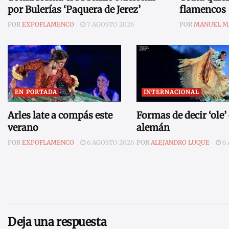
por Bulerías ‘Paquera de Jerez’
flamencos
POR
EXPOFLAMENCO
7 AGOSTO 2026
POR
MANUEL M
EN PORTADA
INTERNACIONAL
Arles late a compás este
Formas de decir ‘ole’
verano
alemán
POR
EXPOFLAMENCO
6 AGOSTO 2026
POR
ALEJANDRO LUQUE
6 
Deja una respuesta