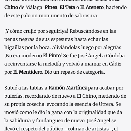
Chino
de Málaga,
Pinea
,
El Teta
o
El Arenero
, haciendo
de este palo un monumento de sabrosura.
¡Y cómo crujió por seguiriya! Rebuscándose en las
penas negras de sus espesuras hasta echar las
higaíllas por la boca. Aliviándolas luego por alegrías.
¡No era moderno
El Pinto
! Se fue José Ángel a Córdoba
a reinventarse la melodía y volvió a mamar en Cádiz
por
El Mentidero
. Dio un repaso de categoría.
Subió a las tablas a
Ramón Martínez
para acabar por
bulerías, recordando de nuevo a El Chino, metiendo de
su propia cosecha, evocando la esencia de Utrera. Se
movió como le dio la gana con la originalidad que da
la sabiduría y fandangueo de nuevo. José Ángel se
llevó el respeto del público –colmao de artistas–, el