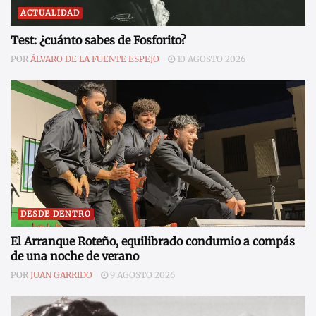
ACTUALIDAD
Test: ¿cuánto sabes de Fosforito?
POR
ÁLVARO DE LA FUENTE ESPEJO
10 AGOSTO 2026
DESDE DENTRO
El Arranque Roteño, equilibrado condumio a compás
de una noche de verano
POR
JUAN GARRIDO
9 AGOSTO 2026