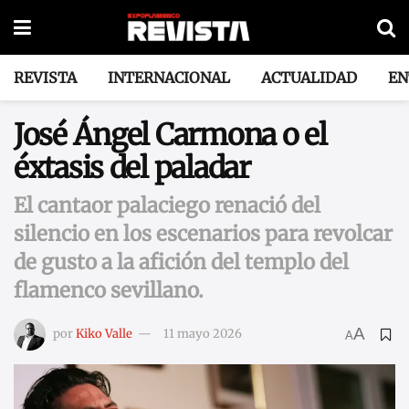
REVISTA
INTERNACIONAL
ACTUALIDAD
EN
José Ángel Carmona o el
éxtasis del paladar
El cantaor palaciego renació del
silencio en los escenarios para revolcar
de gusto a la afición del templo del
flamenco sevillano.
A
por
Kiko Valle
11 mayo 2026
A