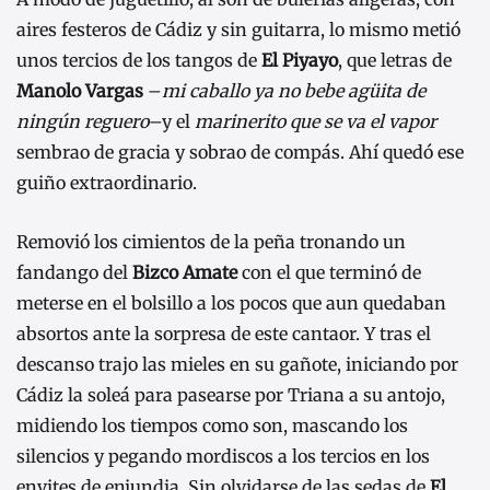
aires festeros de Cádiz y sin guitarra, lo mismo metió
unos tercios de los tangos de
El
Piyayo
, que letras de
Manolo Vargas
–
mi caballo ya no bebe agüita de
ningún reguero
–y el
marinerito que se va el vapor
sembrao de gracia y sobrao de compás. Ahí quedó ese
guiño extraordinario.
Removió los cimientos de la peña tronando un
fandango del
Bizco Amate
con el que terminó de
meterse en el bolsillo a los pocos que aun quedaban
absortos ante la sorpresa de este cantaor. Y tras el
descanso trajo las mieles en su gañote, iniciando por
Cádiz la soleá para pasearse por Triana a su antojo,
midiendo los tiempos como son, mascando los
silencios y pegando mordiscos a los tercios en los
envites de enjundia. Sin olvidarse de las sedas de
El