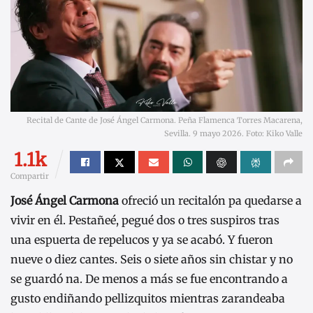
Recital de Cante de José Ángel Carmona. Peña Flamenca Torres Macarena,
Sevilla. 9 mayo 2026. Foto: Kiko Valle
1.1k
Compartir
José Ángel Carmona
ofreció un recitalón pa quedarse a
vivir en él. Pestañeé, pegué dos o tres suspiros tras
una espuerta de repelucos y ya se acabó. Y fueron
nueve o diez cantes. Seis o siete años sin chistar y no
se guardó na. De menos a más se fue encontrando a
gusto endiñando pellizquitos mientras zarandeaba