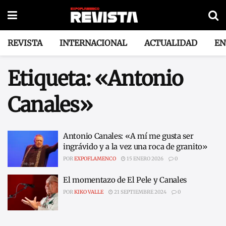
REVISTA
INTERNACIONAL
ACTUALIDAD
EN
Etiqueta:
«Antonio
Canales»
Antonio Canales: «A mí me gusta ser
ingrávido y a la vez una roca de granito»
POR
EXPOFLAMENCO
15 ENERO 2026
0
El momentazo de El Pele y Canales
POR
KIKO VALLE
21 SEPTIEMBRE 2024
0