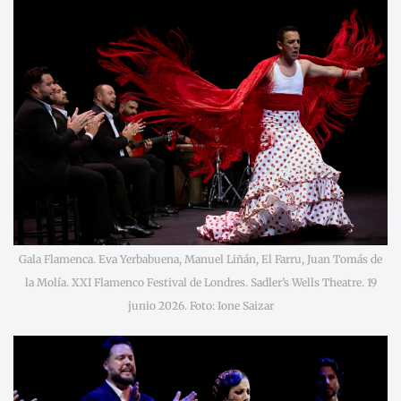
Gala Flamenca. Eva Yerbabuena, Manuel Liñán, El Farru, Juan Tomás de
la Molía. XXI Flamenco Festival de Londres. Sadler’s Wells Theatre. 19
junio 2026. Foto: Ione Saizar