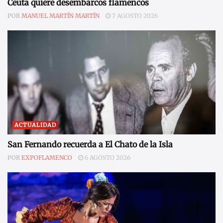
Ceuta quiere desembarcos flamencos
POR
MANUEL MARTÍN MARTÍN
7 AGOSTO 2026
ACTUALIDAD
San Fernando recuerda a El Chato de la Isla
POR
EXPOFLAMENCO
6 AGOSTO 2026