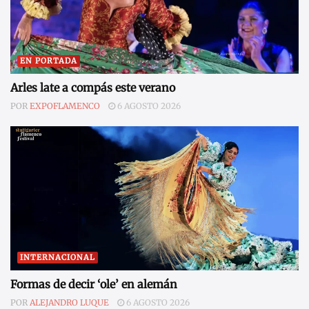
EN PORTADA
Arles late a compás este verano
POR
EXPOFLAMENCO
6 AGOSTO 2026
INTERNACIONAL
Formas de decir ‘ole’ en alemán
POR
ALEJANDRO LUQUE
6 AGOSTO 2026