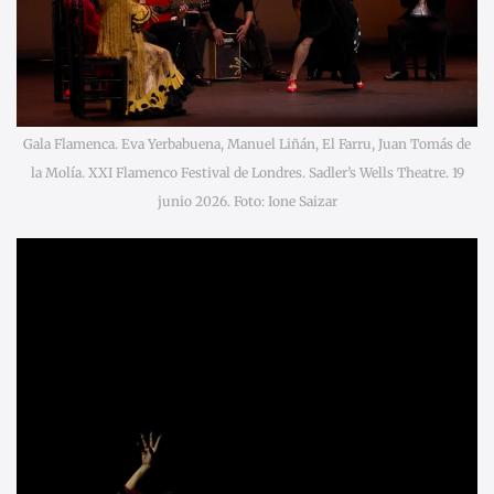
Gala Flamenca. Eva Yerbabuena, Manuel Liñán, El Farru, Juan Tomás de
la Molía. XXI Flamenco Festival de Londres. Sadler’s Wells Theatre. 19
junio 2026. Foto: Ione Saizar