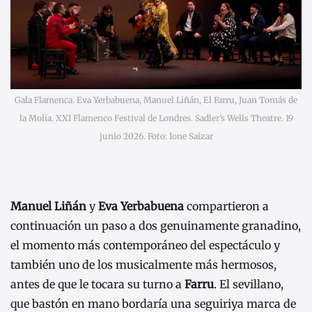
Gala Flamenca. Eva Yerbabuena, Manuel Liñán, El Farru, Juan Tomás de
la Molía. XXI Flamenco Festival de Londres. Sadler’s Wells Theatre. 19
junio 2026. Foto: Ione Saizar
Manuel Liñán
y
Eva Yerbabuena
compartieron a
continuación un paso a dos genuinamente granadino,
el momento más contemporáneo del espectáculo y
también uno de los musicalmente más hermosos,
antes de que le tocara su turno a
Farru
. El sevillano,
que bastón en mano bordaría una seguiriya marca de