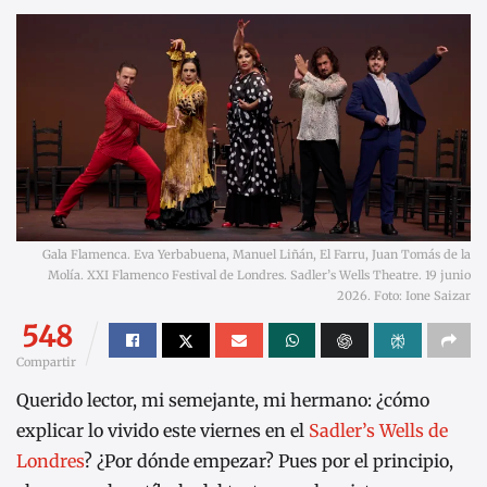
Gala Flamenca. Eva Yerbabuena, Manuel Liñán, El Farru, Juan Tomás de la
Molía. XXI Flamenco Festival de Londres. Sadler’s Wells Theatre. 19 junio
2026. Foto: Ione Saizar
548
Compartir
Querido lector, mi semejante, mi hermano: ¿cómo
explicar lo vivido este viernes en el
Sadler’s Wells de
Londres
? ¿Por dónde empezar? Pues por el principio,