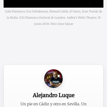
Gala Flamenca. Eva Yerbabuena, Manuel Liñán, El Farru, Juan Tomás de
la Molía. XXI Flamenco Festival de Londres. Sadler’s Wells Theatre. 19
junio 2026. Foto: Ione Saizar
Alejandro Luque
Un pie en Cádiz y otro en Sevilla. Un