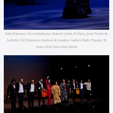
Gala Flamenca. Eva Yerbabuena, Manuel Liñán, El Farru, Juan Tomás de
la Molía. XXI Flamenco Festival de Londres. Sadler’s Wells Theatre. 19
junio 2026. Foto: Ione Saizar