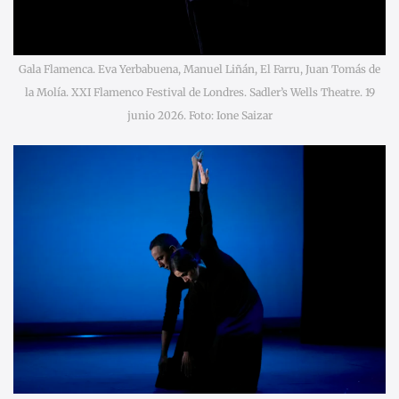
Gala Flamenca. Eva Yerbabuena, Manuel Liñán, El Farru, Juan Tomás de
la Molía. XXI Flamenco Festival de Londres. Sadler’s Wells Theatre. 19
junio 2026. Foto: Ione Saizar