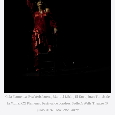
Gala Flamenca. Eva Yerbabuena, Manuel Liñán, El Farru, Juan Tomás de
la Molía. XXI Flamenco Festival de Londres. Sadler’s Wells Theatre. 19
junio 2026. Foto: Ione Saizar