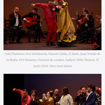
Gala Flamenca. Eva Yerbabuena, Manuel Liñán, El Farru, Juan Tomás de
la Molía. XXI Flamenco Festival de Londres. Sadler’s Wells Theatre. 19
junio 2026. Foto: Ione Saizar