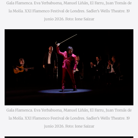
Gala Flamenca. Eva Yerbabuena, Manuel Liñán, El Farru, Juan Tomás de
la Molía. XXI Flamenco Festival de Londres. Sadler’s Wells Theatre. 19
junio 2026. Foto: Ione Saizar
Gala Flamenca. Eva Yerbabuena, Manuel Liñán, El Farru, Juan Tomás de
la Molía. XXI Flamenco Festival de Londres. Sadler’s Wells Theatre. 19
junio 2026. Foto: Ione Saizar