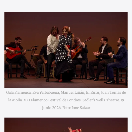
Gala Flamenca. Eva Yerbabuena, Manuel Liñán, El Farru, Juan Tomás de
la Molía. XXI Flamenco Festival de Londres. Sadler’s Wells Theatre. 19
junio 2026. Foto: Ione Saizar