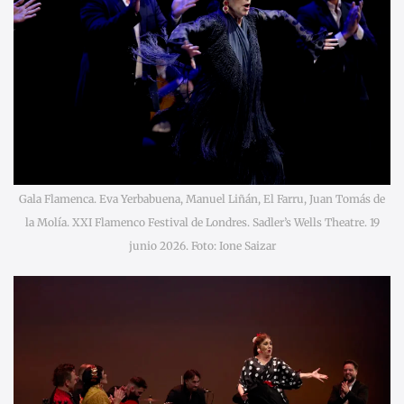
Gala Flamenca. Eva Yerbabuena, Manuel Liñán, El Farru, Juan Tomás de
la Molía. XXI Flamenco Festival de Londres. Sadler’s Wells Theatre. 19
junio 2026. Foto: Ione Saizar