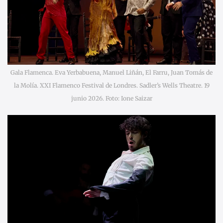
Gala Flamenca. Eva Yerbabuena, Manuel Liñán, El Farru, Juan Tomás de
la Molía. XXI Flamenco Festival de Londres. Sadler’s Wells Theatre. 19
junio 2026. Foto: Ione Saizar