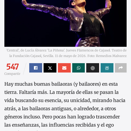
'Central', de Lucía Álvarez 'La Piñona'. Jueves Flamencos de Cajasol. Teatro de
la Fundación Cajasol, Sevilla. 11 de mayo de 2026. Foto: Remedios Malvarez
547
Compartir
Hay muchas buenas bailaoras (y bailaores) en esta
tierra. Faltaría más. La mayoría de ellas se pasan la
vida buscando su esencia, su unicidad, mirando hacia
atrás, a las bailaoras antiguas, o alrededor, a otros
géneros incluso. Pero pocas han logrado trascender
las enseñanzas, las influencias recibidas y el ego