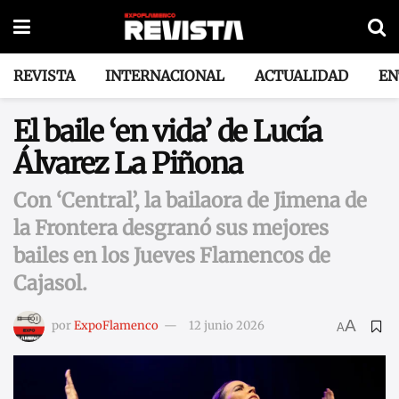
REVISTA
INTERNACIONAL
ACTUALIDAD
EN
El baile ‘en vida’ de Lucía
Álvarez La Piñona
Con ‘Central’, la bailaora de Jimena de
la Frontera desgranó sus mejores
bailes en los Jueves Flamencos de
Cajasol.
A
por
ExpoFlamenco
12 junio 2026
A