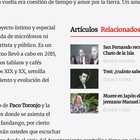
vuelta era cuestión de tiempo y amor por la tierra. Un am
oyecto íntimo y especial
Artículos
Relacionado
uda de micrófonos ni
tista y público. Es un
San Fernando recu
Chato de la Isla
mo llevó a cabo en 2015,
HACE 9 HORAS
os tablaos y cafés
s XIX y XX, semilla
Test: ¿cuánto sabe
iento y evolución del
HACE 3 DÍAS
Muere en Japón el
jerezano Manuel
o de
Paco Toronjo
y la
HACE 4 DÍAS
es donde se asienta el
 fandango, por cierto
erán ustedes que escuchar