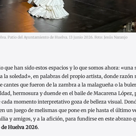
elva. Patio del Ayuntamiento de Huelva. 13 junio 2026. Foto: Jesús Naranjo
lo que han sido estos espacios y lo que somos ahora: «una 
 la soledad», en palabras del propio artista, donde razón no
e cantes que fueron de la zambra a la malagueña o la buler
dad, hermosura y duende en el baile de Macarena López, 
ue cada momento interpretativo goza de belleza visual. Dond
n un juego de melismas que pone en pie hasta el último ve
milia y amigos, y a la afición, para fundirse en este abrazo 
o de Huelva 2026
.