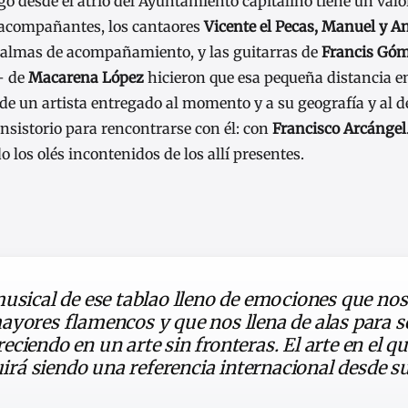
ngo desde el atrio del Ayuntamiento capitalino tiene un valo
de acompañantes, los cantaores
Vicente el Pecas, Manuel y A
palmas de acompañamiento, y las guitarras de
Francis Gó
n– de
Macarena López
hicieron que esa pequeña distancia e
 de un artista entregado al momento y a su geografía y al d
onsistorio para rencontrarse con él: con
Francisco Arcángel
los olés incontenidos de los allí presentes.
musical de ese tablao lleno de emociones que nos
ayores flamencos y que nos llena de alas para s
ciendo en un arte sin fronteras. El arte en el q
guirá siendo una referencia internacional desde s