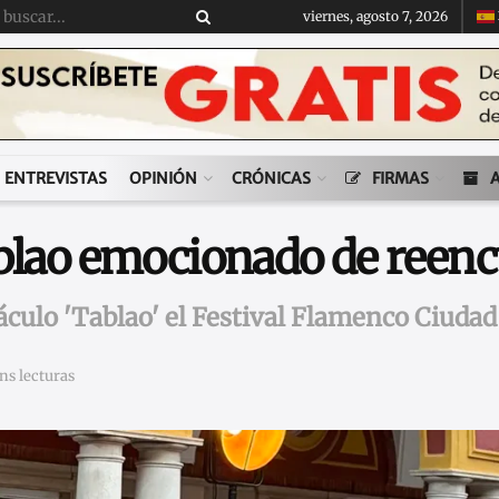
viernes, agosto 7, 2026
ENTREVISTAS
OPINIÓN
CRÓNICAS
FIRMAS
ablao emocionado de reen
culo 'Tablao' el Festival Flamenco Ciudad
ns lecturas