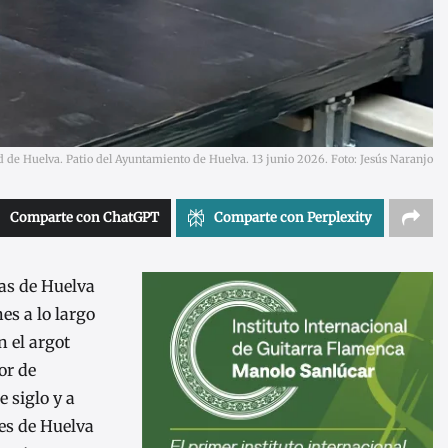
d de Huelva. Patio del Ayuntamiento de Huelva. 13 junio 2026. Foto: Jesús Naranjo
Comparte con ChatGPT
Comparte con Perplexity
tas de Huelva
es a lo largo
n el argot
or de
 siglo y a
les de Huelva