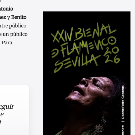
r
ntonio
mez
y
Benito
ntre público
e un público
. Para
eguir
ue
u