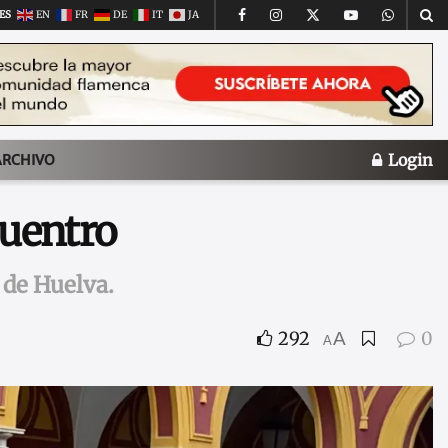
ES
EN
FR
DE
IT
JA
Login
ARCHIVO
cuentro
 de Huelva.
292
0
A
A