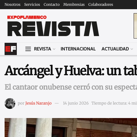
Nosotros
Servicios
Contacto
Membresias
Colaboradores
REVISTA
INTERNACIONAL
ACTUALIDAD
Arcángel y Huelva: un t
El cantaor onubense cerró con su espectá
por
Jesús Naranjo
14 junio 2026
Tiempo de lectura: 4 mi