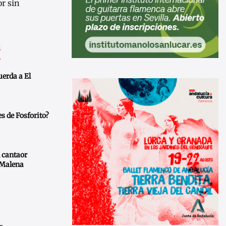
or sin
s
erda a El
s de Fosforito?
 cantaor
 Malena