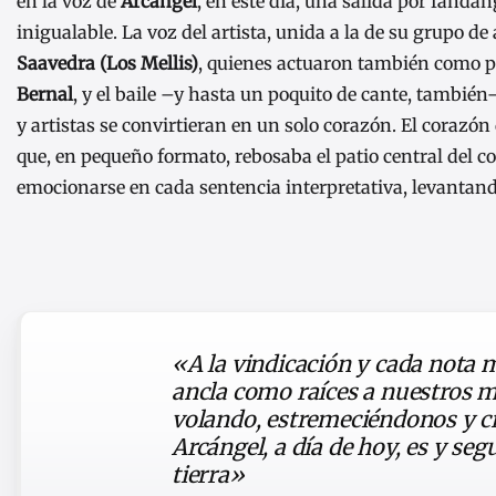
en la voz de
Arcángel
, en este día, una salida por fanda
inigualable. La voz del artista, unida a la de su grupo 
Saavedra
(Los Mellis)
, quienes actuaron también como 
Bernal
, y el baile –y hasta un poquito de cante, tambié
y artistas se convirtieran en un solo corazón. El corazón
que, en pequeño formato, rebosaba el patio central del c
emocionarse en cada sentencia interpretativa, levantando 
«A la vindicación y cada nota 
ancla como raíces a nuestros m
volando, estremeciéndonos y cre
Arcángel, a día de hoy, es y se
tierra»