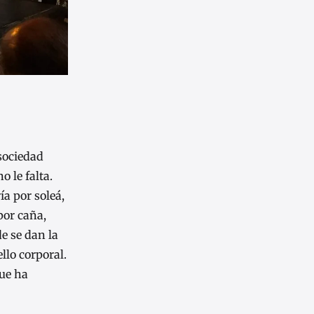
sociedad
 le falta.
ía por soleá,
por caña,
e se dan la
llo corporal.
que ha