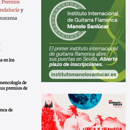
I Premios
Andalucía
y
panorama
s
a en los
amencología de
sus premios de
nca de