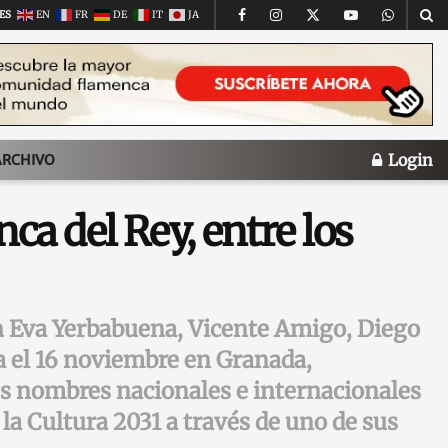
ES
EN
FR
DE
IT
JA
Login
ARCHIVO
ca del Rey, entre los
on Eva Yerbabuena, Vicente Amigo, Diego
ra el 16 noviembre en Granada,
es nombres nacionales e internacionales
la Cultura 2031 a través de uno de sus