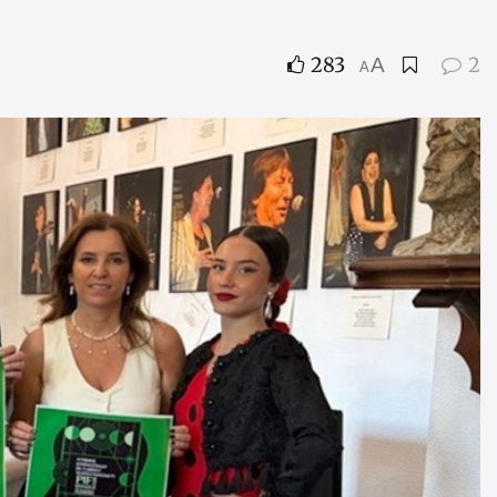
283
2
A
A