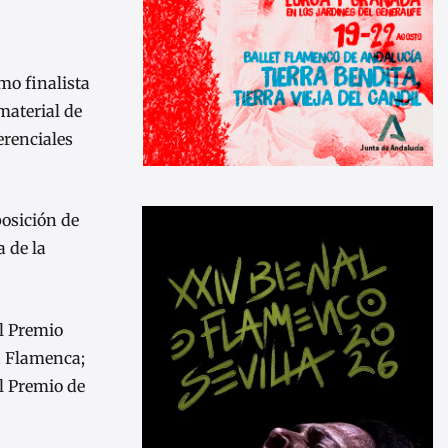
mo finalista
material de
erenciales
posición de
 de la
el Premio
ra Flamenca;
el Premio de