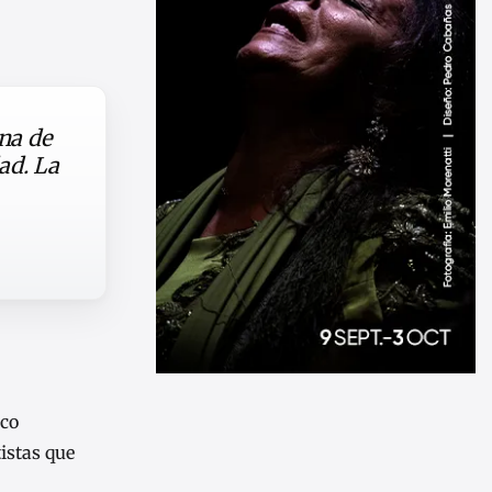
na de
ad. La
nco
tistas que