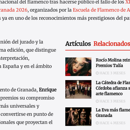
acional del flamenco tras hacerse público el fallo de los
X
Granada 2026
, organizados por la
Escuela de Flamenco de 
s ya en uno de los reconocimientos más prestigiosos del 
nión del jurado y la
Artículos
Relacionado
ma edición, que distingue
nterpretación,
Rocío Molina rein
Premios Talía
n España y en el ámbito
HACE 3 MESES
La Cátedra de Fl
Córdoba afianza 
miento de Granada,
Enrique
arte flamenco
s premios su compromiso
HACE 3 MESES
 más universales y
La Eva más flame
 convertirse en punto de
Granada
ionales que proyectan el
HACE 4 MESES