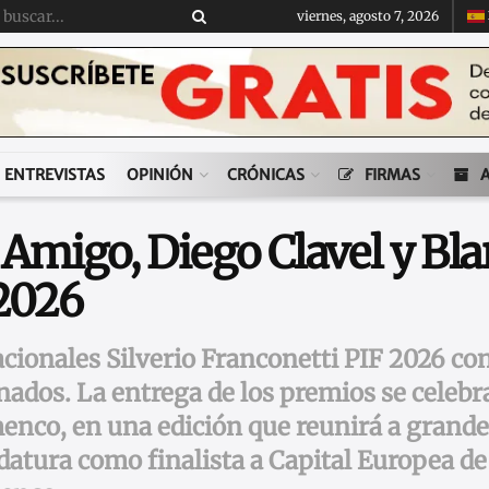
viernes, agosto 7, 2026
ENTREVISTAS
OPINIÓN
CRÓNICAS
FIRMAS
Amigo, Diego Clavel y Blan
 2026
cionales Silverio Franconetti PIF 2026 c
onados. La entrega de los premios se celeb
menco, en una edición que reunirá a grand
atura como finalista a Capital Europea de 