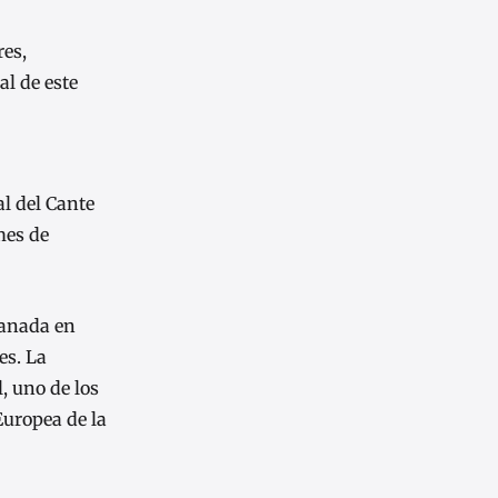
res,
al de este
al del Cante
mes de
ranada en
es. La
, uno de los
Europea de la