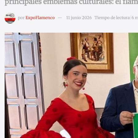
principales emblemas culturales: el fla
por
ExpoFlamenco
11 junio 2026
Tiempo de lectura: 6 m