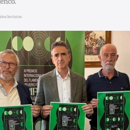
menco.
ins lecturas