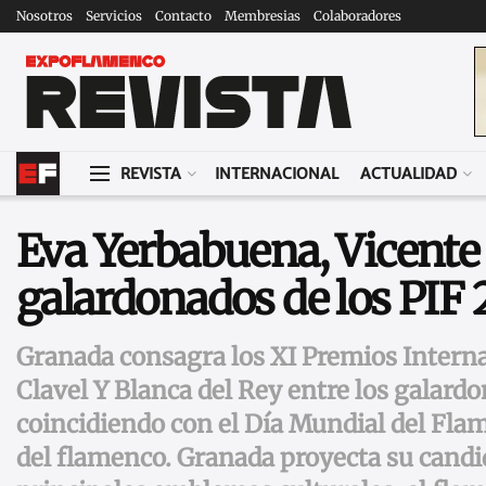
Nosotros
Servicios
Contacto
Membresias
Colaboradores
REVISTA
INTERNACIONAL
ACTUALIDAD
Eva Yerbabuena, Vicente 
galardonados de los PIF
Granada consagra los XI Premios Interna
Clavel Y Blanca del Rey entre los galard
coincidiendo con el Día Mundial del Fla
del flamenco. Granada proyecta su candid