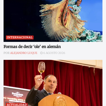
INTERNACIONAL
Formas de decir ‘ole’ en alemán
POR
ALEJANDRO LUQUE
6 AGOSTO 2026
ACTUALIDAD