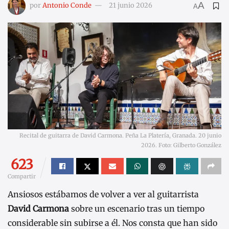
A
por
Antonio Conde
21 junio 2026
A
Recital de guitarra de David Carmona. Peña La Platería, Granada. 20 junio
2026. Foto: Gilberto González
623
Compartir
Ansiosos estábamos de volver a ver al guitarrista
David Carmona
sobre un escenario tras un tiempo
considerable sin subirse a él. Nos consta que han sido