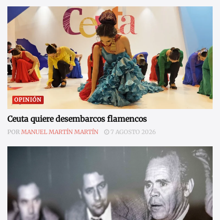
OPINIÓN
Ceuta quiere desembarcos flamencos
POR
MANUEL MARTÍN MARTÍN
7 AGOSTO 2026