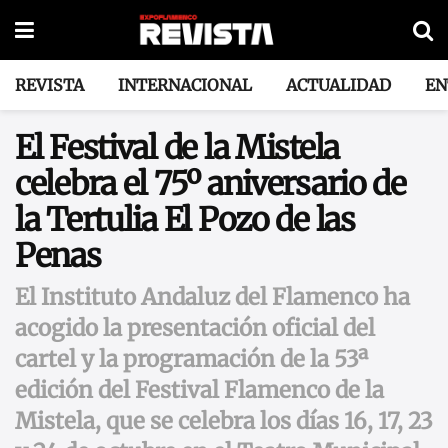
REVISTA
INTERNACIONAL
ACTUALIDAD
EN
El Festival de la Mistela
celebra el 75º aniversario de
la Tertulia El Pozo de las
Penas
El Instituto Andaluz del Flamenco ha
acogido la presentación oficial del
cartel y la programación de la 53ª
edición del Festival Flamenco de la
Mistela, que se celebra los días 16, 17, 23