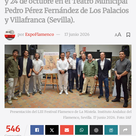
y 24 de octubre en el Teatro Municipal
Pedro Pérez Fernández de Los Palacios
y Villafranca (Sevilla).
A
por
ExpoFlamenco
17 junio 2026
A
Presentación del LIII Festival Flamenco de La Mistela. Instituto Andaluz del
Flamenco, Sevilla. 17 junio 2026. Foto: IAF
546
Compartir