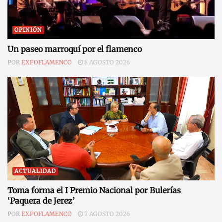
OPINIÓN
Un paseo marroquí por el flamenco
POR
EXPOFLAMENCO
8 AGOSTO 2026
ACTUALIDAD
Toma forma el I Premio Nacional por Bulerías
‘Paquera de Jerez’
POR
EXPOFLAMENCO
7 AGOSTO 2026