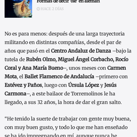
Formas de decir ‘ole’ en alemán
HACE 2 DÍAS
No es para menos: después de una larga trayectoria
militando en distintas compañías, desde el par de
años que pasó en el
Centro Andaluz de Danza
–bajo la
tutela de
Rubén Olmo, Miguel Ángel Corbacho, Rocío
Coral y Ana María Bueno
–, unos meses con
Carmen
Mota
, el
Ballet Flamenco de Andalucía
–primero con
Estévez y Paños
, luego con
Úrsula López
y
Jesús
Carmona
–, a este bailaor de Torremolinos le ha
llegado, a sus 32 años, la hora de dar el gran salto.
“He tenido la suerte de trabajar con gente muy buena,
con muy buen gusto, y todo lo que me han enseñado
se ha ido impregnando en mí, aunque nunca he