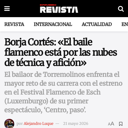
REVISTA
INTERNACIONAL
ACTUALIDAD
EN
Borja Cortés: «El baile
flamenco está por las nubes
de técnica y afición»
El bailaor de Torremolinos enfrenta el
mayor reto de su carrera con el estreno
en el Festival Flamenco de Esch
(Luxemburgo) de su primer
espectáculo, ‘Centro, paso’.
A
por
Alejandro Luque
21 mayo 2026
A