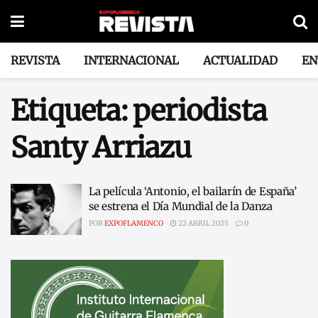
REVISTA
INTERNACIONAL
ACTUALIDAD
EN
Etiqueta:
periodista
Santy Arriazu
La película ‘Antonio, el bailarín de España’
se estrena el Día Mundial de la Danza
POR
EXPOFLAMENCO
22 ABRIL 2025
0