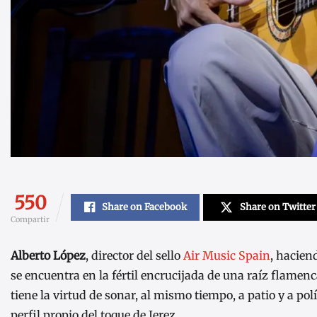
550
Share on Facebook
Share on Twitter
Compartir
Alberto López
, director del sello
Air Music Spain
, hacien
se encuentra en la fértil encrucijada de una raíz flamen
tiene la virtud de sonar, al mismo tiempo, a patio y a po
perfil propio del toque de Jerez.