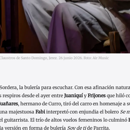
 Claustros de Santo Domingo, Jerez. 26 junio 2026. Foto: Air Music
ordera, la bulería para escuchar. Con esa afinación natura
os respiros desde el ayer entre
Juaniquí
y
Frijones
que hiló c
Juañares
, hermano de Curro, tiró del carro en homenaje a 
n una majestuosa
Fabi
interpretó con enjundia el bolero
Se m
el guitarrista. El trío de altos vuelos femeninos lo culminó
 la versión en forma de bulería
Soy de ti
de Parrita.