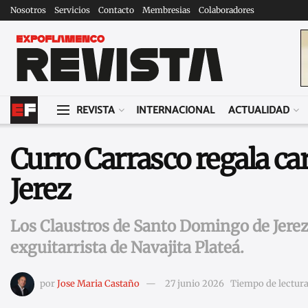
Nosotros
Servicios
Contacto
Membresias
Colaboradores
REVISTA
INTERNACIONAL
ACTUALIDAD
Curro Carrasco regala car
Jerez
Los Claustros de Santo Domingo de Jerez 
exguitarrista de Navajita Plateá.
por
Jose Maria Castaño
27 junio 2026
Tiempo de lectura