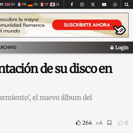
ES
EN
FR
DE
IT
JA
Login
ARCHIVO
ntación de su disco en
Sarmiento', el nuevo álbum del
264
0
A
A