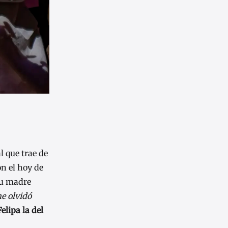
l que trae de
on el hoy de
su madre
e olvidó
Felipa la del