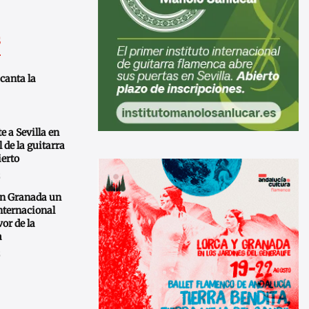
s
canta la
e a Sevilla en
 de la guitarra
ierto
S
en Granada un
nternacional
vor de la
a
S