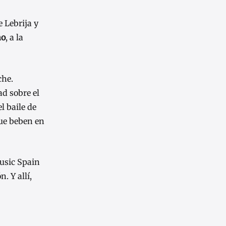
e Lebrija y
ao
, a la
che.
ad sobre el
l baile de
que beben en
Music Spain
. Y allí,