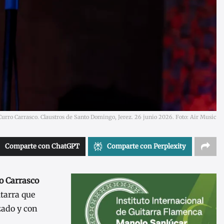
Curro Carrasco. Claustros de Santo Domingo, Jerez. 26 junio 2026. Foto: Air Music
Comparte con ChatGPT
Comparte con Perplexity
o Carrasco
itarra que
zado y con