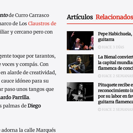
nto
de Curro Carrasco
Artículos
Relacionado
 marco de Los
Claustros de
iliar y cercano pero con
Pepe Habichuela, 
guitarra
HACE 3 DÍAS
gente toque por tarantos,
La Bienal conviert
la capital mundial
de voces y compás. Con
flamenca de conc
en alarde de creatividad,
HACE 2 SEMANA
 cauce idóneo para su
Pituquete recibe 
ar paso unos tangos que
reconocimiento i
por su labor en fa
ardo Parrilla
.
guitarra flamenc
as palmas de
Diego
HACE 2 SEMANA
 adorna la calle Marqués