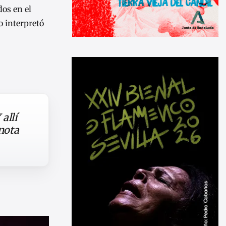
dos en el
o interpretó
allí
nota