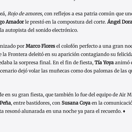
leá,
Rojo de amores
, con reflejos a esa patria común que un
go Amador
le prestó en la compostura del corte.
Ángel Dor
a autopista del sonido electrónico.
nizado por
Marco Flores
el colofón perfecto a una gran no
 la Frontera deleitó en su aparición contagiando su felicid
aba la sorpresa final. En el fin de fiesta,
Tía Yoya
animó e
 escenario dejó volar las muñecas como dos palomas de las 
de en su gran fiesta, que también lo fue del equipo de Air 
 Peña
, entre bastidores, con
Susana Coya
en la comunicación
ota resonó alunarada en una noche ya para el recuerdo. ♦