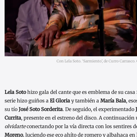
Con Lela Soto. ‘Sarmiento’, de Curro Carrasco.
Lela Soto
hizo gala del cante que es emblema de su casa S
serie hizo guiños a
El Gloria
y también a
María Bala
, es
su tío
José Soto Sorderita
. De seguido, el experimentado
Currita
, presente en el estreno del disco. A continuació
olvidarte
conectando por la vía directa con los sentires d
Moreno
, luciendo ese eco ahíto de romero y albahaca en