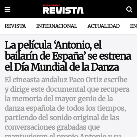
REVISTA
INTERNACIONAL
ACTUALIDAD
EN
La película ‘Antonio, el
bailarín de España’ se estrena
el Día Mundial de la Danza
El cineasta andaluz Paco Ortiz escribe
y dirige este documental que recupera
la memoria del mayor genio de la
danza española de todos los tiempos,
partiendo del sonido original de las
conversaciones grabadas que
mantuvieron el propio Antonio y su