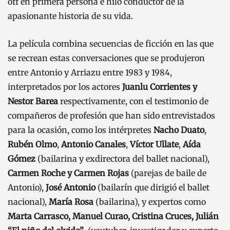
off en primera persona e hilo conductor de la
apasionante historia de su vida.
La película combina secuencias de ficción en las que
se recrean estas conversaciones que se produjeron
entre Antonio y Arriazu entre 1983 y 1984,
interpretados por los actores
Juanlu Corrientes y
Nestor Barea
respectivamente, con el testimonio de
compañeros de profesión que han sido entrevistados
para la ocasión, como los intérpretes
Nacho Duato
,
Rubén Olmo
,
Antonio Canales
,
Víctor Ullate
,
Aída
Gómez
(bailarina y exdirectora del ballet nacional),
Carmen Roche
y Carmen Rojas
(parejas de baile de
Antonio),
José Antonio
(bailarín que dirigió el ballet
nacional),
María Rosa
(bailarina), y expertos como
Marta Carrasco, Manuel Curao, Cristina Cruces, Julián