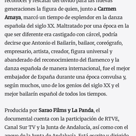
reconocer y rescatar del olvido para las nuevas
generaciones la figura de
quien, junto a
Carmen
Amaya
, marcó un tiempo de esplendor en la danza
española del siglo XX. Maltratado por una época en la
que ser diferente era castigado con cárcel, podría
decirse que Antonio el Bailarín, bailaor, coreógrafo,
empresario, artista, creador, figura universal y
abanderado del reconocimiento del flamenco y la
danza española de manera internacional, fue el mejor
embajador de España durante una época convulsa y,
según muchos, uno de los genios del siglo XX y el
mejor bailarín español de todos los tiempos.
Producida por
Sarao Films
y La Panda
, el
documental
cuenta con la participación de RTVE,
Canal Sur TV y la Junta de Andalucía, así como con el
apoyo de la Junta de Andalucía. Está escrito y dirigido