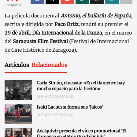
Compartir
La película documental
Antonio, el bailarín de España
,
escrita y dirigida por
Paco Ortiz
, tendrá su premier el
29 de abril
,
Día Internacional de la Danza,
en el marco
del
Saraqusta Film Festival
(Festival de Internacional
de Cine Histórico de Zaragoza).
Artículos
Relacionados
Carla Simón, cineasta: «En el flamenco hay
mucho espacio para la ficción»
HACE 2 SEMANAS
Isaki Lacuesta forma sus ‘Jaleos’
HACE 2 SEMANAS
Adelquivir presenta el vídeo promocional ‘El
flamenco en el Bajo Guadalquivir’