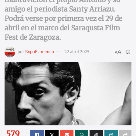
amigo el periodista Santy Arriazu.
Podrá verse por primera vez el 29 de
abril en el marco del Saraqusta Film
Fest de Zaragoza.
A
por
ExpoFlamenco
22 abril 2025
A
579