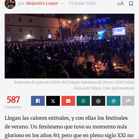
A
por
Alejandro Luque
25 junio 2026
A
Ambiente de gala en el Patio del Colegio Salesiano de Utrera. LXIII Potaje
Gitano de Utrera. Foto: perezventana
587
Compartir
Llegan las calores estivales, y con ellas los festivales
de verano. Un fenómeno que tuvo su momento más
glorioso en los años 80, pero que en pleno siglo XXI no