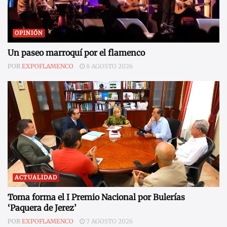
OPINIÓN
Un paseo marroquí por el flamenco
POR
EXPOFLAMENCO
8 AGOSTO 2026
ACTUALIDAD
Toma forma el I Premio Nacional por Bulerías
‘Paquera de Jerez’
POR
EXPOFLAMENCO
7 AGOSTO 2026