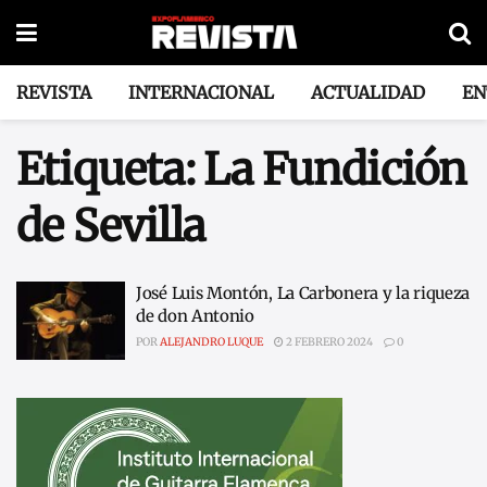
REVISTA
INTERNACIONAL
ACTUALIDAD
EN
Etiqueta:
La Fundición
de Sevilla
José Luis Montón, La Carbonera y la riqueza
de don Antonio
POR
ALEJANDRO LUQUE
2 FEBRERO 2024
0