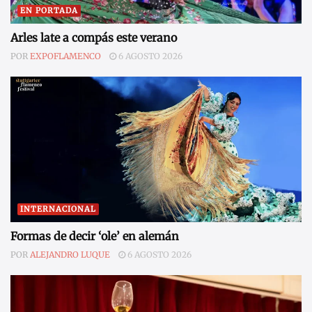
EN PORTADA
Arles late a compás este verano
POR
EXPOFLAMENCO
6 AGOSTO 2026
INTERNACIONAL
Formas de decir ‘ole’ en alemán
POR
ALEJANDRO LUQUE
6 AGOSTO 2026