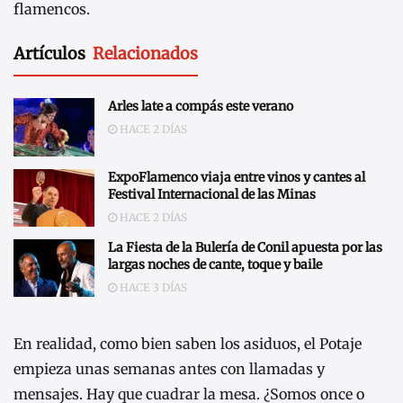
flamencos.
Artículos
Relacionados
Arles late a compás este verano
HACE 2 DÍAS
ExpoFlamenco viaja entre vinos y cantes al
Festival Internacional de las Minas
HACE 2 DÍAS
La Fiesta de la Bulería de Conil apuesta por las
largas noches de cante, toque y baile
HACE 3 DÍAS
En realidad, como bien saben los asiduos, el Potaje
empieza unas semanas antes con llamadas y
mensajes. Hay que cuadrar la mesa. ¿Somos once o