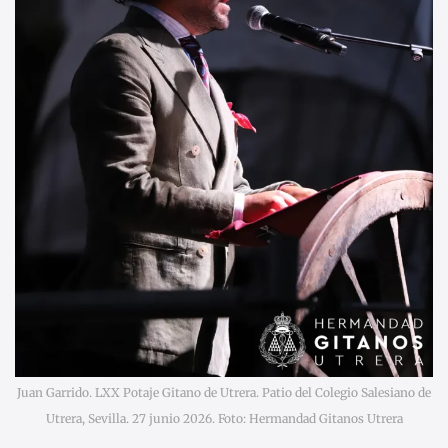
Juan Garrido. LXX Potaje Gitano de Utrera. Patio del Colegio Salesiano de
Utrera, Sevilla. 27 junio 2026. Foto: Hermandad Gitanos Utrera