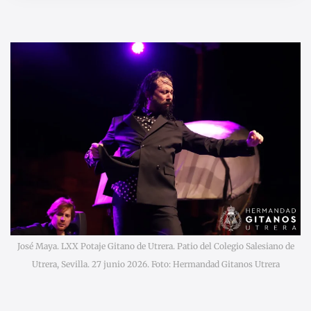
José Maya. LXX Potaje Gitano de Utrera. Patio del Colegio Salesiano de
Utrera, Sevilla. 27 junio 2026. Foto: Hermandad Gitanos Utrera