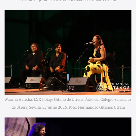
Marina Heredia. LXX Potaje Gitano de Utrera. Patio del Colegio Salesiano
de Utrera, Sevilla. 27 junio 2026. Foto: Hermandad Gitanos Utrera