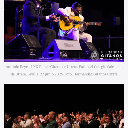
Antonio Reyes. LXX Potaje Gitano de Utrera. Patio del Colegio Salesiano
de Utrera, Sevilla. 27 junio 2026. Foto: Hermandad Gitanos Utrera