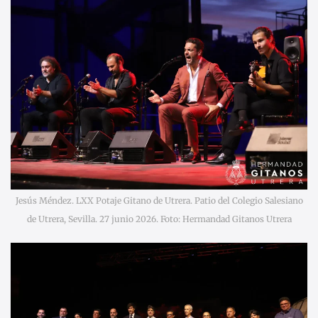
Jesús Méndez. LXX Potaje Gitano de Utrera. Patio del Colegio Salesiano
de Utrera, Sevilla. 27 junio 2026. Foto: Hermandad Gitanos Utrera