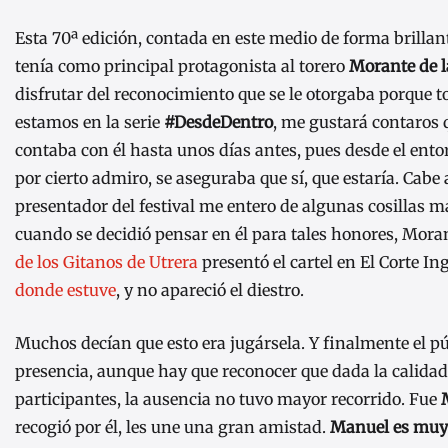
Esta 70ª edición, contada en este medio de forma brillan
tenía como principal protagonista al torero
Morante de l
disfrutar del reconocimiento que se le otorgaba porque 
estamos en la serie
#DesdeDentro
, me gustará contaros 
contaba con él hasta unos días antes, pues desde el ent
por cierto admiro, se aseguraba que sí, que estaría. Cabe a
presentador del festival me entero de algunas cosillas m
cuando se decidió pensar en él para tales honores, Mora
de los Gitanos de Utrera
presentó el cartel en El Corte In
donde estuve
, y no apareció el diestro.
Muchos decían que esto era jugársela. Y finalmente el pú
presencia, aunque hay que reconocer que dada la calidad 
participantes, la ausencia no tuvo mayor recorrido. Fue
recogió por él, les une una gran amistad.
Manuel es muy q