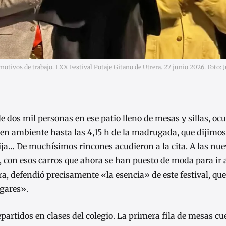
tivos de trabajo. LXX Festival Potaje Gitano de Utrera. 27 junio 2026. Foto: 
e dos mil personas en ese patio lleno de mesas y sillas, o
uen ambiente hasta las 4,15 h de la madrugada, que dijimos
ija… De muchísimos rincones acudieron a la cita. A las nue
 con esos carros que ahora se han puesto de moda para ir a
, defendió precisamente «la esencia» de este festival, qu
gares».
epartidos en clases del colegio. La primera fila de mesas c