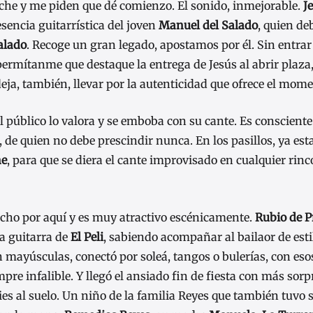
noche y me piden que dé comienzo. El sonido, inmejorable.
J
sencia guitarrística del joven
Manuel del Salado
, quien de
alado
. Recoge un gran legado, apostamos por él. Sin entrar
permítanme que destaque la entrega de Jesús al abrir plaza,
eja, también, llevar por la autenticidad que ofrece el mome
 El público lo valora y se emboba con su cante. Es consciente
, de quien no debe prescindir nunca. En los pasillos, ya es
e
, para que se diera el cante improvisado en cualquier rinc
cho por aquí y es muy atractivo escénicamente.
Rubio de 
na guitarra de
El Peli
, sabiendo acompañar al bailaor de esti
n mayúsculas, conectó por soleá, tangos o bulerías, con eso
mpre infalible. Y llegó el ansiado fin de fiesta con más sor
pies al suelo. Un niño de la familia Reyes que también tuv