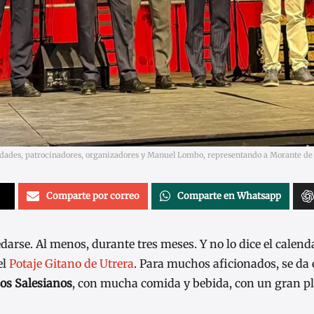
dades, patrocinadores, organizadores y Manuel Lombo, representando a Morante de la
Comparte por correo
Comparte en Whatsapp
arse. Al menos, durante tres meses. Y no lo dice el calenda
el
Potaje Gitano de Utrera
. Para muchos aficionados, se da 
Los Salesianos
, con mucha comida y bebida, con un gran pl