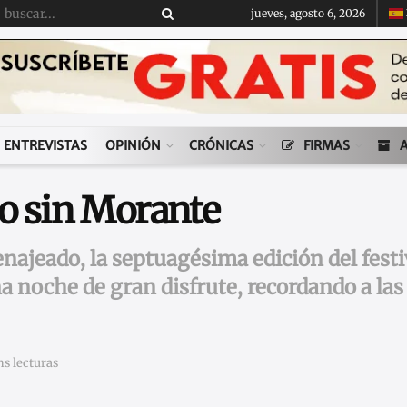
jueves, agosto 6, 2026
ENTREVISTAS
OPINIÓN
CRÓNICAS
FIRMAS
so sin Morante
ajeado, la septuagésima edición del fest
Una noche de gran disfrute, recordando a l
ns lecturas