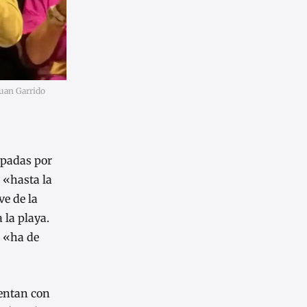
Juan Garrido
cupadas por
 «hasta la
ve de la
 la playa.
e «ha de
uentan con