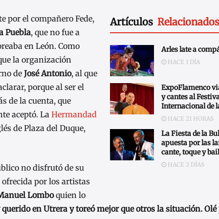
te por el compañero Fede,
Artículos
Relacionado
a Puebla
, que no fue a
toreaba en León. Como
Arles late a comp
que la organización
HACE 1 DÍA
orno de
José Antonio
, al que
clarar, porque al ser el
ExpoFlamenco via
y cantes al Festiva
ás de la cuenta, que
Internacional de 
nte aceptó. La
Hermandad
HACE 21 HORAS
glés de Plaza del Duque,
La Fiesta de la Bu
apuesta por las l
cante, toque y bai
HACE 2 DÍAS
blico no disfrutó de su
ofrecida por los artistas
Manuel Lombo
quien lo
uerido en Utrera y toreó mejor que otros la situación. Olé 