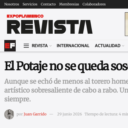
Nosotros
Servicios
Contacto
Membresias
Colaboradores
REVISTA
INTERNACIONAL
ACTUALIDAD
El Potaje no se queda so
Aunque se echó de menos al torero homen
artístico sobresaliente de cabo a rabo. 
siempre.
por
Juan Garrido
29 junio 2026
Tiempo de lectura: 4 mi