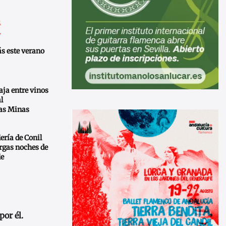
s
ás este verano
ja entre vinos
l
las Minas
lería de Conil
argas noches de
le
por él.