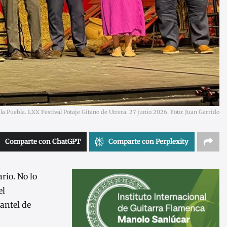
 Puebla. LXX Festival Potaje Gitano de Utrera. 27 junio 2026. Foto: Juan Garrido
Comparte con ChatGPT
Comparte con Perplexity
rio. No lo
el
antel de