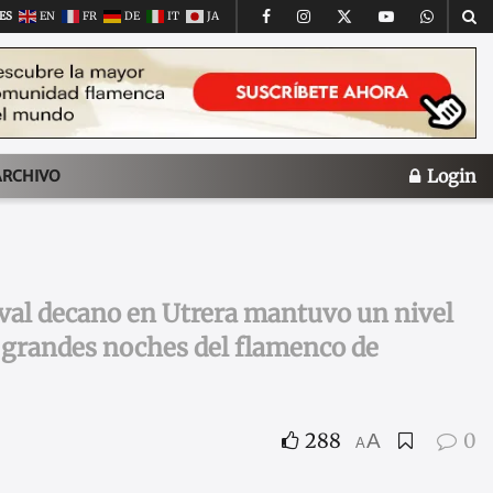
ES
EN
FR
DE
IT
JA
Login
ARCHIVO
ival decano en Utrera mantuvo un nivel
as grandes noches del flamenco de
288
0
A
A