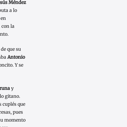
esús Méndez
buta a lo
 en
 con la
nto.
 de que su
taba
Antonio
oncito. Y se
Pruna
y
lo gitano.
s cuplés que
presas, pues
o su momento