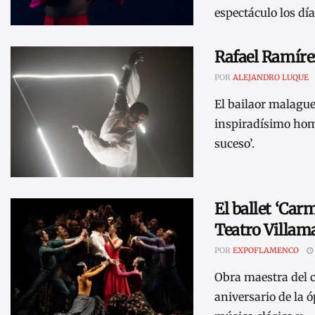
espectáculo los día
Rafael Ramírez
POR
ALEJANDRO LUQUE
El bailaor malague
inspiradísimo home
suceso’.
El ballet ‘Car
Teatro Villam
POR
EXPOFLAMENCO
Obra maestra del c
aniversario de la ó