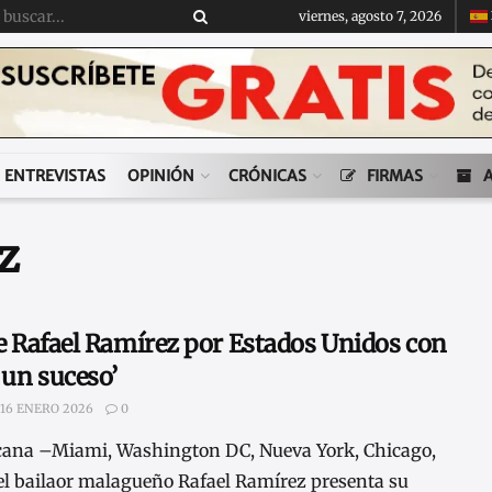
viernes, agosto 7, 2026
ENTREVISTAS
OPINIÓN
CRÓNICAS
FIRMAS
z
de Rafael Ramírez por Estados Unidos con
 un suceso’
16 ENERO 2026
0
icana –Miami, Washington DC, Nueva York, Chicago,
 el bailaor malagueño Rafael Ramírez presenta su