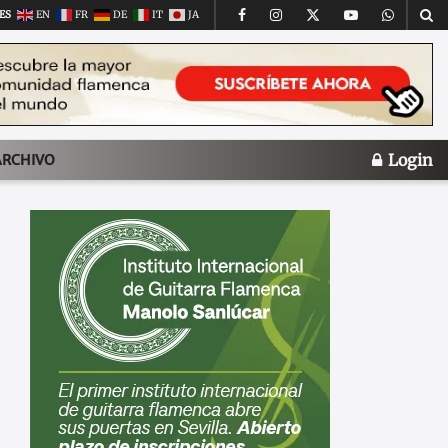
ES
EN
FR
DE
IT
JA
Login
ARCHIVO