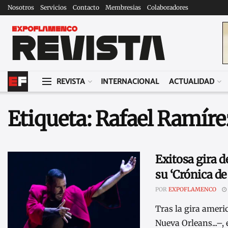
Nosotros
Servicios
Contacto
Membresias
Colaboradores
REVISTA
INTERNACIONAL
ACTUALIDAD
Etiqueta:
Rafael Ramíre
Exitosa gira 
su ‘Crónica de
POR
EXPOFLAMENCO
Tras la gira amer
Nueva Orleans...–,