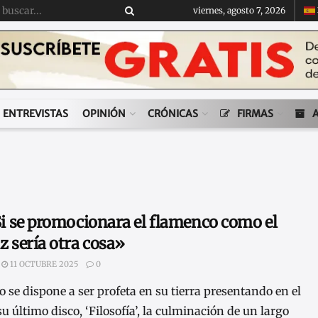
viernes, agosto 7, 2026
ENTREVISTAS
OPINIÓN
CRÓNICAS
FIRMAS
«Si se promocionara el flamenco como el
z sería otra cosa»
11 OCTUBRE 2025
0
o se dispone a ser profeta en su tierra presentando en el
u último disco, ‘Filosofía’, la culminación de un largo