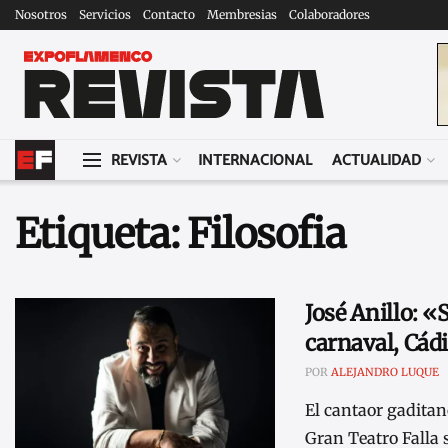
Nosotros
Servicios
Contacto
Membresias
Colaboradores
REVISTA
INTERNACIONAL
ACTUALIDAD
Etiqueta:
Filosofia
José Anillo: 
carnaval, Cádi
POR
ALEJANDRO LUQUE
El cantaor gaditan
Gran Teatro Falla s