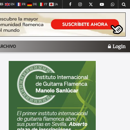
ES
EN
FR
DE
IT
JA
Login
ARCHIVO