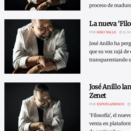
proceso de madure
La nueva ‘Filo
POR
KIKO VALLE
14 N
José Anillo ha per
que su voz rajá de
transparentando una
José Anillo la
Zenet
POR
EXPOFLAMENCO
'Filosofía', el nue
venta en plataforma