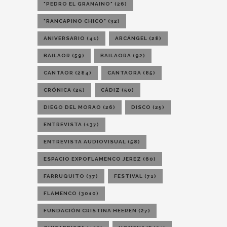
"PEDRO EL GRANAINO"
(26)
"RANCAPINO CHICO"
(32)
ANIVERSARIO
(41)
ARCÁNGEL
(28)
BAILAOR
(59)
BAILAORA
(92)
CANTAOR
(284)
CANTAORA
(85)
CRÓNICA
(25)
CÁDIZ
(50)
DIEGO DEL MORAO
(26)
DISCO
(25)
ENTREVISTA
(137)
ENTREVISTA AUDIOVISUAL
(58)
ESPACIO EXPOFLAMENCO JEREZ
(60)
FARRUQUITO
(37)
FESTIVAL
(71)
FLAMENCO
(3010)
FUNDACIÓN CRISTINA HEEREN
(27)