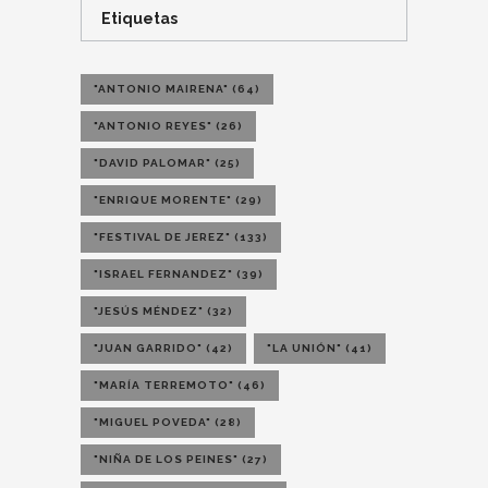
Etiquetas
"ANTONIO MAIRENA"
(64)
"ANTONIO REYES"
(26)
"DAVID PALOMAR"
(25)
"ENRIQUE MORENTE"
(29)
"FESTIVAL DE JEREZ"
(133)
"ISRAEL FERNANDEZ"
(39)
"JESÚS MÉNDEZ"
(32)
"JUAN GARRIDO"
(42)
"LA UNIÓN"
(41)
"MARÍA TERREMOTO"
(46)
"MIGUEL POVEDA"
(28)
"NIÑA DE LOS PEINES"
(27)