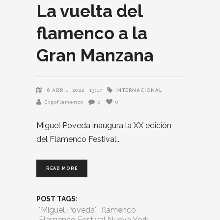
La vuelta del
flamenco a la
Gran Manzana
INTERNACIONAL
6 ABRIL, 2022
13:17
Expoflamenco
0
0
Miguel Poveda inaugura la XX edición
del Flamenco Festival
READ MORE
POST TAGS:
"Miguel Poveda"
flamenco
Flamenco Festival Nueva York