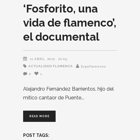
‘Fosforito, una
vida de flamenco’,
el documental
11 ABRIL, 2022
22:05
ACTUALIDAD FLAMENCA
Expoflamenco
0
1
Alejandro Fernández Barrientos, hijo del
mítico cantaor de Puente
READ MORE
POST TAGS: