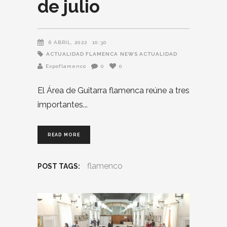
de julio
6 ABRIL, 2022
10:30
ACTUALIDAD FLAMENCA
NEWS ACTUALIDAD
Expoflamenco
0
0
El Área de Guitarra flamenca reúne a tres
importantes
READ MORE
flamenco
POST TAGS: