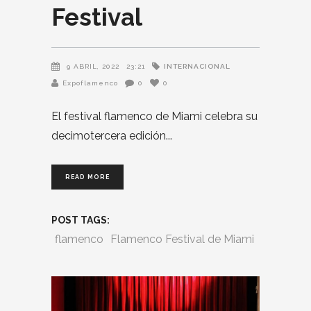
Festival
INTERNACIONAL
9 ABRIL, 2022
23:21
Expoflamenco
0
0
El festival flamenco de Miami celebra su
decimotercera edición
READ MORE
POST TAGS:
flamenco
Flamenco Festival de Miami