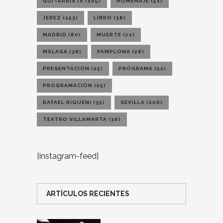
GUITARRISTA
(105)
HOMENAJE
(51)
JEREZ
(153)
LIBRO
(38)
MADRID
(80)
MUERTE
(71)
MÁLAGA
(36)
PAMPLONA
(28)
PRESENTACIÓN
(25)
PROGRAMA
(51)
PROGRAMACIÓN
(25)
RAFAEL RIQUENI
(35)
SEVILLA
(206)
TEATRO VILLAMARTA
(36)
[instagram-feed]
ARTÍCULOS RECIENTES