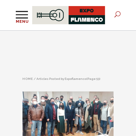
MENU
HOME
/
Articles Posted by Expoflamenco
(Page 53)