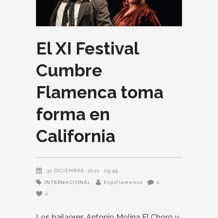
El XI Festival
Cumbre
Flamenca toma
forma en
California
31 DICIEMBRE, 2021
09:59
INTERNACIONAL
Expoflamenco
0
0
Los bailaores Antonio Molina El Choro y