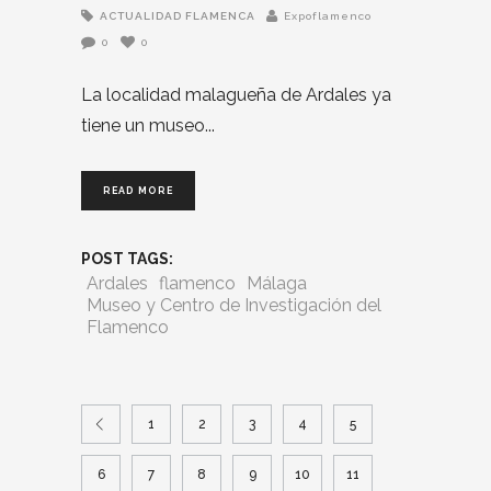
ACTUALIDAD FLAMENCA
Expoflamenco
0
0
La localidad malagueña de Ardales ya
tiene un museo
READ MORE
POST TAGS:
Ardales
flamenco
Málaga
Museo y Centro de Investigación del
Flamenco
1
2
3
4
5
6
7
8
9
10
11