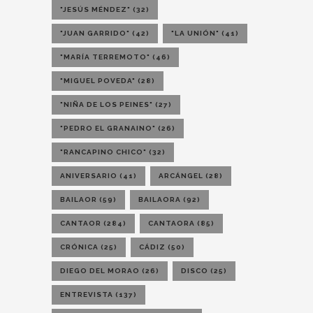
"JESÚS MÉNDEZ"
(32)
"JUAN GARRIDO"
(42)
"LA UNIÓN"
(41)
"MARÍA TERREMOTO"
(46)
"MIGUEL POVEDA"
(28)
"NIÑA DE LOS PEINES"
(27)
"PEDRO EL GRANAINO"
(26)
"RANCAPINO CHICO"
(32)
ANIVERSARIO
(41)
ARCÁNGEL
(28)
BAILAOR
(59)
BAILAORA
(92)
CANTAOR
(284)
CANTAORA
(85)
CRÓNICA
(25)
CÁDIZ
(50)
DIEGO DEL MORAO
(26)
DISCO
(25)
ENTREVISTA
(137)