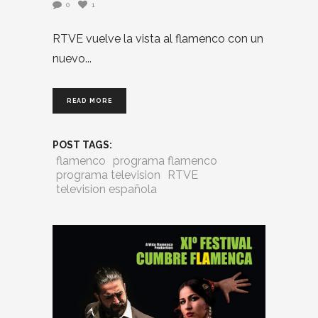
0
1
RTVE vuelve la vista al flamenco con un
nuevo
READ MORE
POST TAGS:
flamenco
programa flamenco
programa television
RTVE
television española