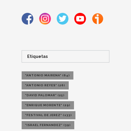
Etiquetas
"ANTONIO MAIRENA"
(64)
"ANTONIO REYES"
(26)
"DAVID PALOMAR"
(25)
"ENRIQUE MORENTE"
(29)
"FESTIVAL DE JEREZ"
(133)
"ISRAEL FERNANDEZ"
(39)