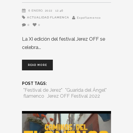
6 ENERO, 2022
12:46
ACTUALIDAD FLAMENCA
Expoflamenco
0
0
La XI edición del festival Jerez OFF se
celebra
READ MORE
POST TAGS:
"Festival de Jerez"
"Guarida del Ángel"
flamenco
Jerez OFF Festival 2022