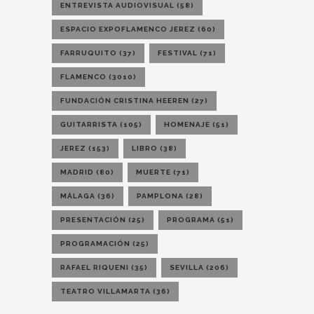
ENTREVISTA AUDIOVISUAL
(58)
ESPACIO EXPOFLAMENCO JEREZ
(60)
FARRUQUITO
(37)
FESTIVAL
(71)
FLAMENCO
(3010)
FUNDACIÓN CRISTINA HEEREN
(27)
GUITARRISTA
(105)
HOMENAJE
(51)
JEREZ
(153)
LIBRO
(38)
MADRID
(80)
MUERTE
(71)
MÁLAGA
(36)
PAMPLONA
(28)
PRESENTACIÓN
(25)
PROGRAMA
(51)
PROGRAMACIÓN
(25)
RAFAEL RIQUENI
(35)
SEVILLA
(206)
TEATRO VILLAMARTA
(36)