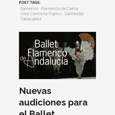
POST TAGS:
flamenco
Flamenco de Cerca
Jose Carmona Rapico
Santander
Tabacalera
Nuevas
audiciones para
el Ballet