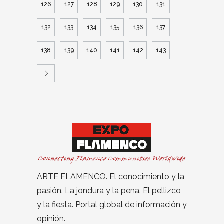
126
127
128
129
130
131
132
133
134
135
136
137
138
139
140
141
142
143
ARTE FLAMENCO. El conocimiento y la
pasión. La jondura y la pena. El pellizco
y la fiesta. Portal global de información y
opinión.