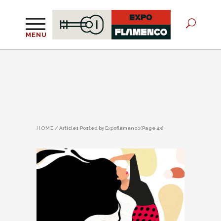
MENU
HOME
/
Articles Posted by Expoflamenco
(Page 43)