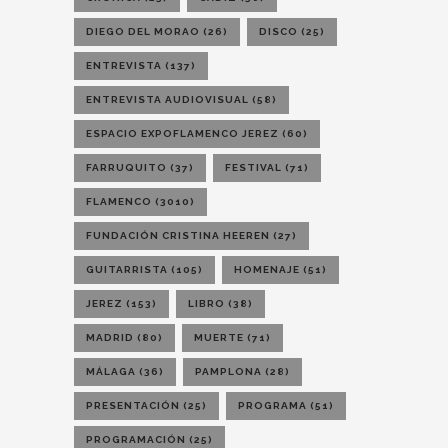
DIEGO DEL MORAO
(26)
DISCO
(25)
ENTREVISTA
(137)
ENTREVISTA AUDIOVISUAL
(58)
ESPACIO EXPOFLAMENCO JEREZ
(60)
FARRUQUITO
(37)
FESTIVAL
(71)
FLAMENCO
(3010)
FUNDACIÓN CRISTINA HEEREN
(27)
GUITARRISTA
(105)
HOMENAJE
(51)
JEREZ
(153)
LIBRO
(38)
MADRID
(80)
MUERTE
(71)
MÁLAGA
(36)
PAMPLONA
(28)
PRESENTACIÓN
(25)
PROGRAMA
(51)
PROGRAMACIÓN
(25)