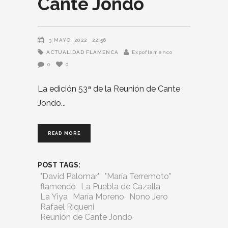
Cante Jondo
3 MAYO, 2022
22:56
ACTUALIDAD FLAMENCA
Expoflamenco
0
0
La edición 53ª de la Reunión de Cante
Jondo
READ MORE
POST TAGS:
"David Palomar"
"María Terremoto"
flamenco
La Puebla de Cazalla
La Yiya
María Moreno
Nono Jero
Rafael Riqueni
Reunión de Cante Jondo