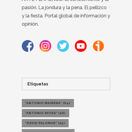
pasión. La jondura y la pena. El pellizco
y la fiesta. Portal global de información y
opinión.
Etiquetas
"ANTONIO MAIRENA"
(64)
"ANTONIO REYES"
(26)
"DAVID PALOMAR"
(25)