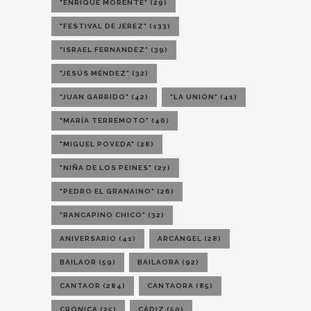
"ENRIQUE MORENTE"
(29)
"FESTIVAL DE JEREZ"
(133)
"ISRAEL FERNANDEZ"
(39)
"JESÚS MÉNDEZ"
(32)
"JUAN GARRIDO"
(42)
"LA UNIÓN"
(41)
"MARÍA TERREMOTO"
(46)
"MIGUEL POVEDA"
(28)
"NIÑA DE LOS PEINES"
(27)
"PEDRO EL GRANAINO"
(26)
"RANCAPINO CHICO"
(32)
ANIVERSARIO
(41)
ARCÁNGEL
(28)
BAILAOR
(59)
BAILAORA
(92)
CANTAOR
(284)
CANTAORA
(85)
CRÓNICA
(25)
CÁDIZ
(50)