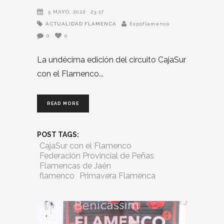
5 MAYO, 2022
23:17
ACTUALIDAD FLAMENCA
Expoflamenco
0
0
La undécima edición del circuito CajaSur
con el Flamenco
READ MORE
POST TAGS:
CajaSur con el Flamenco
Federación Provincial de Peñas
Flamencas de Jaén
flamenco
Primavera Flamenca