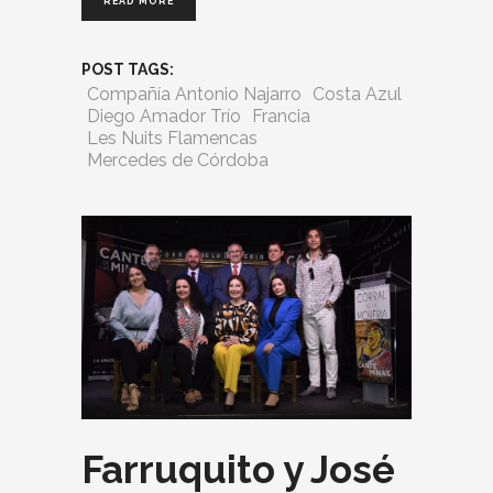
READ MORE
POST TAGS:
Compañía Antonio Najarro
Costa Azul
Diego Amador Trío
Francia
Les Nuits Flamencas
Mercedes de Córdoba
Farruquito y José