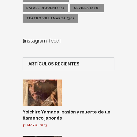
RAFAEL RIQUENI
(35)
SEVILLA
(206)
TEATRO VILLAMARTA
(36)
[instagram-feed]
ARTÍCULOS RECIENTES
Yoichiro Yamada: pasión y muerte de un
flamenco japonés
31 MAYO, 2023