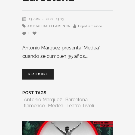
13 ABRIL, 2021
13:13
ACTUALIDAD FLAMENCA
Expoflamenco
1
1
Antonio Márquez presenta 'Medea'
cuando se cumplen 35 años
READ MORE
POST TAGS:
Antonio Marquez
Barcelona
flamenco
Medea
Teatro Tivoli