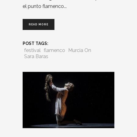
el punto flamenco
READ MORE
POST TAGS:
festival
flamenco
Murcia On
Sara Baras