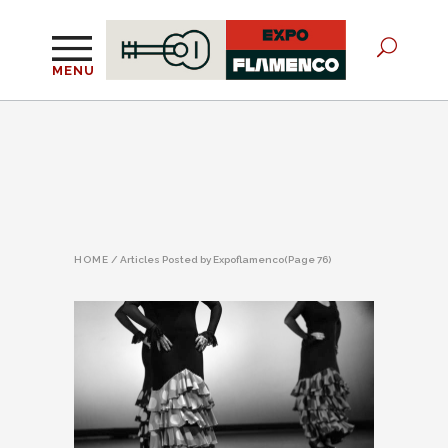
MENU
HOME
/
Articles Posted by Expoflamenco
(Page 76)