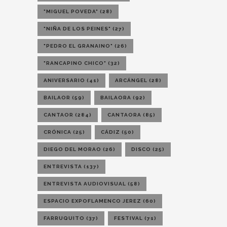
"MIGUEL POVEDA"
(28)
"NIÑA DE LOS PEINES"
(27)
"PEDRO EL GRANAINO"
(26)
"RANCAPINO CHICO"
(32)
ANIVERSARIO
(41)
ARCÁNGEL
(28)
BAILAOR
(59)
BAILAORA
(92)
CANTAOR
(284)
CANTAORA
(85)
CRÓNICA
(25)
CÁDIZ
(50)
DIEGO DEL MORAO
(26)
DISCO
(25)
ENTREVISTA
(137)
ENTREVISTA AUDIOVISUAL
(58)
ESPACIO EXPOFLAMENCO JEREZ
(60)
FARRUQUITO
(37)
FESTIVAL
(71)