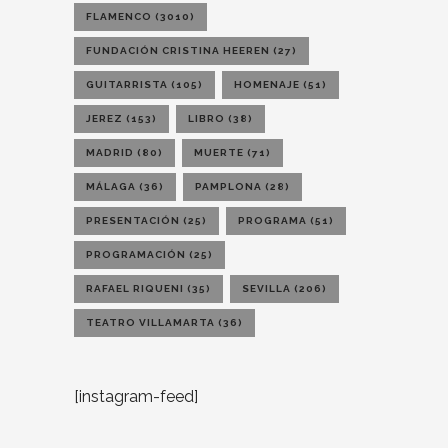
FLAMENCO
(3010)
FUNDACIÓN CRISTINA HEEREN
(27)
GUITARRISTA
(105)
HOMENAJE
(51)
JEREZ
(153)
LIBRO
(38)
MADRID
(80)
MUERTE
(71)
MÁLAGA
(36)
PAMPLONA
(28)
PRESENTACIÓN
(25)
PROGRAMA
(51)
PROGRAMACIÓN
(25)
RAFAEL RIQUENI
(35)
SEVILLA
(206)
TEATRO VILLAMARTA
(36)
[instagram-feed]