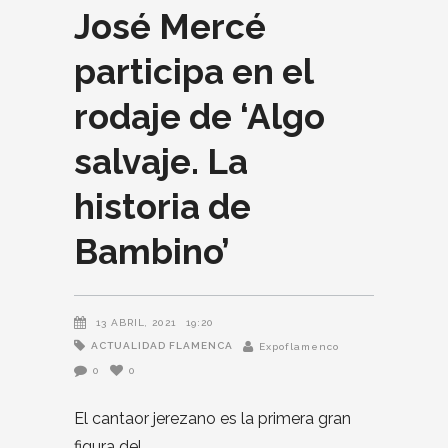
José Mercé
participa en el
rodaje de ‘Algo
salvaje. La
historia de
Bambino’
13 ABRIL, 2021
19:20
ACTUALIDAD FLAMENCA
Expoflamenco
0
0
El cantaor jerezano es la primera gran
figura del