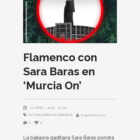
Flamenco con
Sara Baras en
‘Murcia On’
11 ABRIL, 2021
12:06
ACTUALIDAD FLAMENCA
Expoflamenco
0
0
La bailaora gaditana Sara Baras pondrá