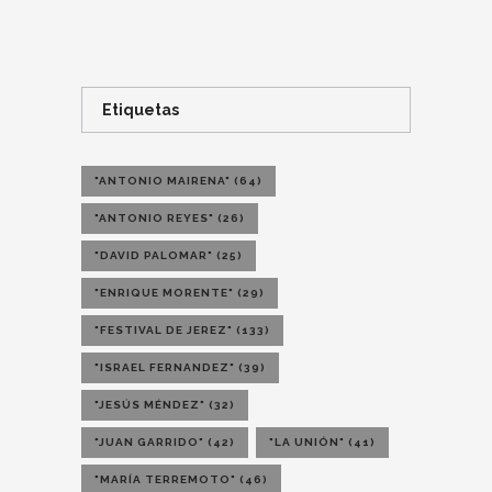
Etiquetas
"ANTONIO MAIRENA"
(64)
"ANTONIO REYES"
(26)
"DAVID PALOMAR"
(25)
"ENRIQUE MORENTE"
(29)
"FESTIVAL DE JEREZ"
(133)
"ISRAEL FERNANDEZ"
(39)
"JESÚS MÉNDEZ"
(32)
"JUAN GARRIDO"
(42)
"LA UNIÓN"
(41)
"MARÍA TERREMOTO"
(46)