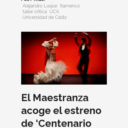
Alejandro Luque
flamenco
taller critica
UCA
Universidad de Cádiz
El Maestranza
acoge el estreno
de ‘Centenario