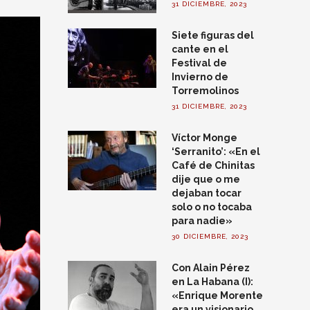
31 DICIEMBRE, 2023
Siete figuras del
cante en el
Festival de
Invierno de
Torremolinos
31 DICIEMBRE, 2023
Víctor Monge
‘Serranito’: «En el
Café de Chinitas
dije que o me
dejaban tocar
solo o no tocaba
para nadie»
30 DICIEMBRE, 2023
Con Alain Pérez
en La Habana (I):
«Enrique Morente
era un visionario