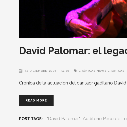
David Palomar: el lega
18 DICIEMBRE, 2023
12:40
CRÓNICAS
NEWS CRONICAS
Crónica de la actuación del cantaor gaditano Davi
READ MORE
"David Palomar"
Auditorio Paco de Lu
POST TAGS: