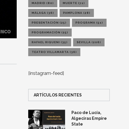
MADRID
(80)
MUERTE
(71)
MÁLAGA
(36)
PAMPLONA
(28)
PRESENTACIÓN
(25)
PROGRAMA
(51)
PROGRAMACIÓN
(25)
RAFAEL RIQUENI
(35)
SEVILLA
(206)
TEATRO VILLAMARTA
(36)
[instagram-feed]
ARTÍCULOS RECIENTES
Paco de Lucía,
Algeciras Empire
State