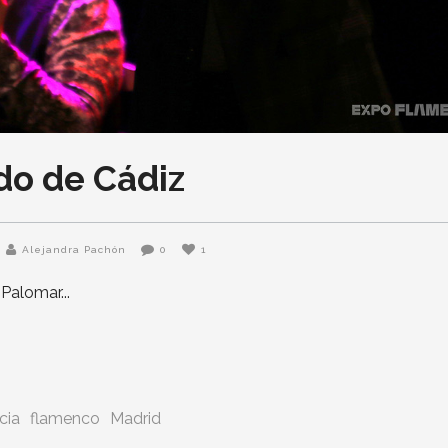
do de Cádiz
Alejandra Pachón
0
1
d Palomar
cia
flamenco
Madrid