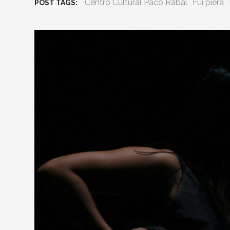
Centro Cultural Paco Rabal
Fui piera
POST TAGS: