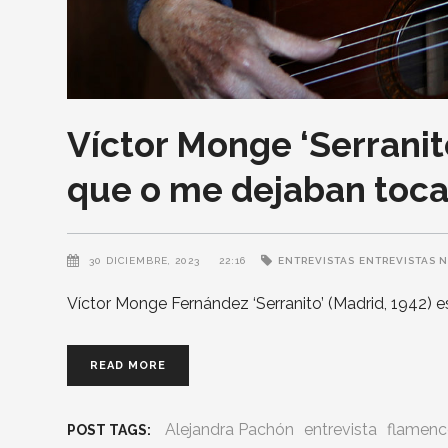
Víctor Monge ‘Serranito
que o me dejaban toca
30 DICIEMBRE, 2023
22:16
ENTREVISTAS
ENTREVISTAS 
Víctor Monge Fernández ‘Serranito’ (Madrid, 1942) 
READ MORE
Alejandra Pachón
entrevista
flamen
POST TAGS: