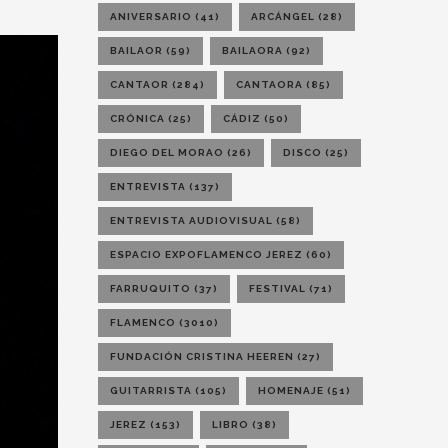
ANIVERSARIO
(41)
ARCÁNGEL
(28)
BAILAOR
(59)
BAILAORA
(92)
CANTAOR
(284)
CANTAORA
(85)
CRÓNICA
(25)
CÁDIZ
(50)
DIEGO DEL MORAO
(26)
DISCO
(25)
ENTREVISTA
(137)
ENTREVISTA AUDIOVISUAL
(58)
ESPACIO EXPOFLAMENCO JEREZ
(60)
FARRUQUITO
(37)
FESTIVAL
(71)
FLAMENCO
(3010)
FUNDACIÓN CRISTINA HEEREN
(27)
GUITARRISTA
(105)
HOMENAJE
(51)
JEREZ
(153)
LIBRO
(38)