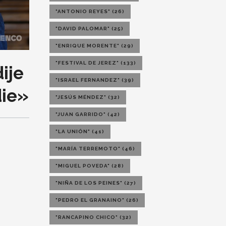
"ANTONIO REYES"
(26)
"DAVID PALOMAR"
(25)
"ENRIQUE MORENTE"
(29)
"FESTIVAL DE JEREZ"
(133)
ije
"ISRAEL FERNANDEZ"
(39)
die»
"JESÚS MÉNDEZ"
(32)
"JUAN GARRIDO"
(42)
"LA UNIÓN"
(41)
"MARÍA TERREMOTO"
(46)
"MIGUEL POVEDA"
(28)
"NIÑA DE LOS PEINES"
(27)
"PEDRO EL GRANAINO"
(26)
"RANCAPINO CHICO"
(32)