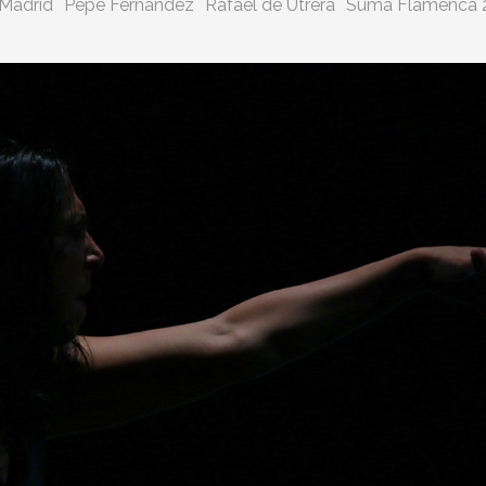
Madrid
Pepe Fernández
Rafael de Utrera
Suma Flamenca 