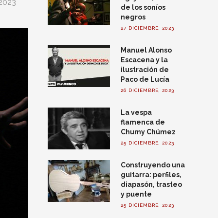
2023
de los soníos
negros
27 DICIEMBRE, 2023
Manuel Alonso
Escacena y la
ilustración de
Paco de Lucía
26 DICIEMBRE, 2023
La vespa
flamenca de
Chumy Chúmez
25 DICIEMBRE, 2023
Construyendo una
guitarra: perfiles,
diapasón, trasteo
y puente
25 DICIEMBRE, 2023