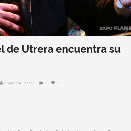
 de Utrera encuentra su
Alejandra Pachón
0
0