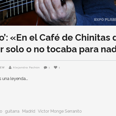
’: «En el Café de Chinitas d
r solo o no tocaba para na
NEW
Alejandra Pachón
1
1
es una leyenda
co
guitarra
Madrid
Víctor Monge Serranito