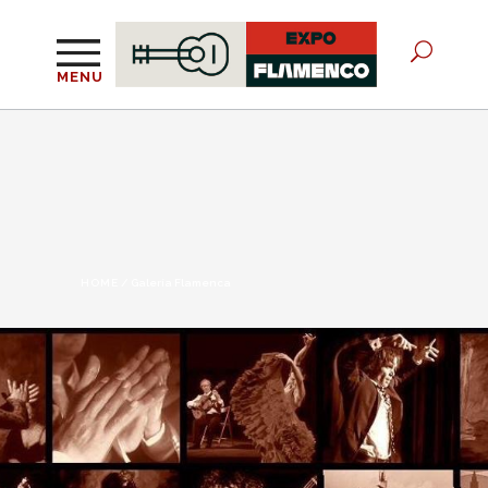
MENU
HOME
/
Galería Flamenca