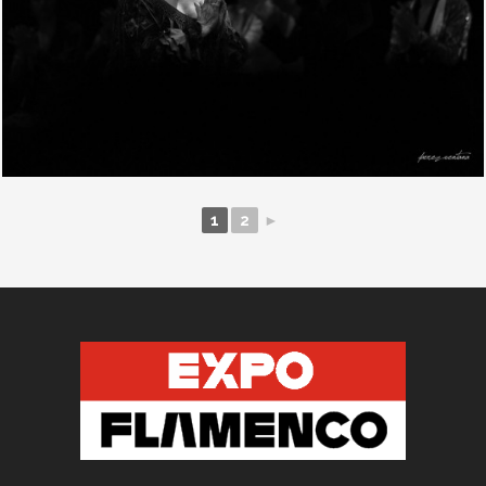
1
2
►