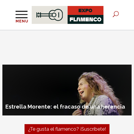
MENU
El mairenero Paco Candela es un ‘Alma de
pura raza’
¿Te gusta el flamenco? ¡Suscríbete!