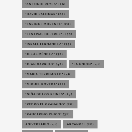
"ANTONIO REYES"
(26)
"DAVID PALOMAR"
(25)
"ENRIQUE MORENTE"
(29)
"FESTIVAL DE JEREZ"
(133)
"ISRAEL FERNANDEZ"
(39)
"JESÚS MÉNDEZ"
(32)
"JUAN GARRIDO"
(42)
"LA UNIÓN"
(41)
"MARÍA TERREMOTO"
(46)
"MIGUEL POVEDA"
(28)
"NIÑA DE LOS PEINES"
(27)
"PEDRO EL GRANAINO"
(26)
"RANCAPINO CHICO"
(32)
ANIVERSARIO
(41)
ARCÁNGEL
(28)