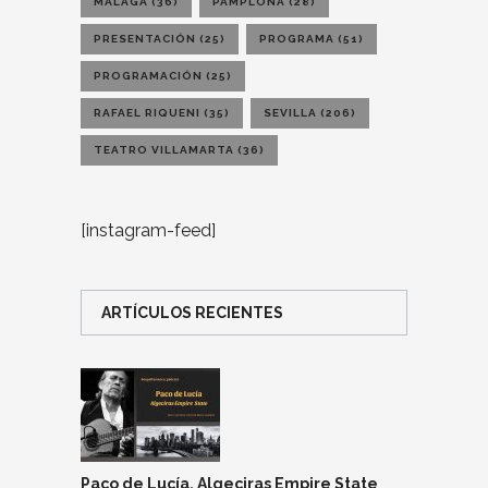
MÁLAGA
(36)
PAMPLONA
(28)
PRESENTACIÓN
(25)
PROGRAMA
(51)
PROGRAMACIÓN
(25)
RAFAEL RIQUENI
(35)
SEVILLA
(206)
TEATRO VILLAMARTA
(36)
[instagram-feed]
ARTÍCULOS RECIENTES
Paco de Lucía, Algeciras Empire State