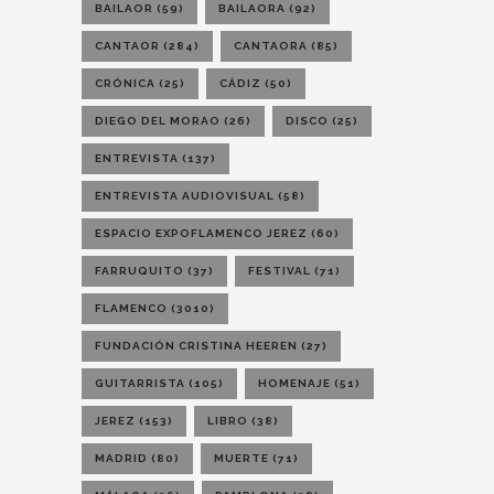
BAILAOR
(59)
BAILAORA
(92)
CANTAOR
(284)
CANTAORA
(85)
CRÓNICA
(25)
CÁDIZ
(50)
DIEGO DEL MORAO
(26)
DISCO
(25)
ENTREVISTA
(137)
ENTREVISTA AUDIOVISUAL
(58)
ESPACIO EXPOFLAMENCO JEREZ
(60)
FARRUQUITO
(37)
FESTIVAL
(71)
FLAMENCO
(3010)
FUNDACIÓN CRISTINA HEEREN
(27)
GUITARRISTA
(105)
HOMENAJE
(51)
JEREZ
(153)
LIBRO
(38)
MADRID
(80)
MUERTE
(71)