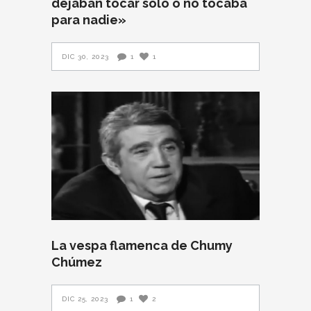
dejaban tocar solo o no tocaba
para nadie»
DIC 30, 2023
1
1
La vespa flamenca de Chumy
Chúmez
DIC 25, 2023
1
2