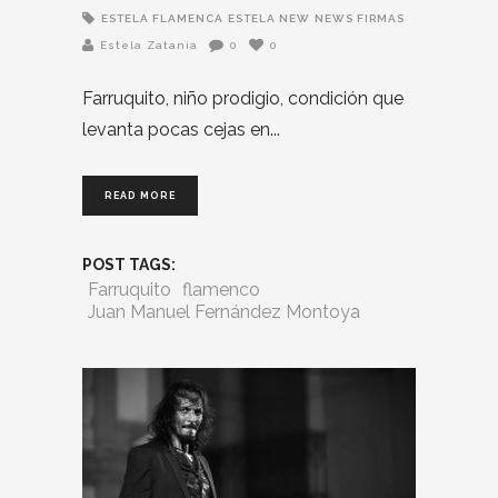
ESTELA FLAMENCA
ESTELA NEW
NEWS FIRMAS
Estela Zatania
0
0
Farruquito, niño prodigio, condición que
levanta pocas cejas en
READ MORE
POST TAGS:
Farruquito
flamenco
Juan Manuel Fernández Montoya