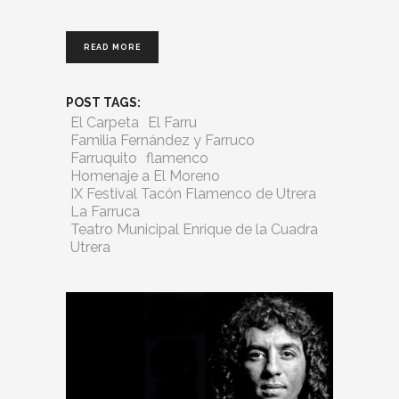
READ MORE
POST TAGS:
El Carpeta
El Farru
Familia Fernández y Farruco
Farruquito
flamenco
Homenaje a El Moreno
IX Festival Tacón Flamenco de Utrera
La Farruca
Teatro Municipal Enrique de la Cuadra
Utrera