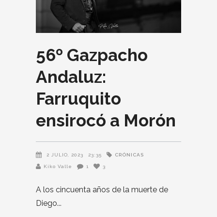
56º Gazpacho
Andaluz:
Farruquito
ensirocó a Morón
CRÓNICAS
2 JULIO, 2023
23:35
Kiko Valle
1
3
A los cincuenta años de la muerte de
Diego