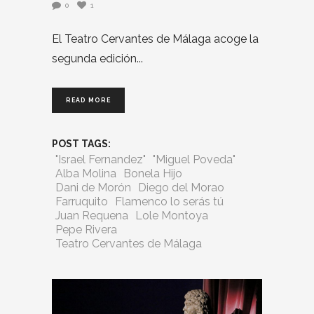
0
1
El Teatro Cervantes de Málaga acoge la
segunda edición
READ MORE
POST TAGS:
"Israel Fernandez"
"Miguel Poveda"
Alba Molina
Bonela Hijo
Dani de Morón
Diego del Morao
Farruquito
Flamenco lo serás tú
Juan Requena
Lole Montoya
Pepe Rivera
Teatro Cervantes de Málaga