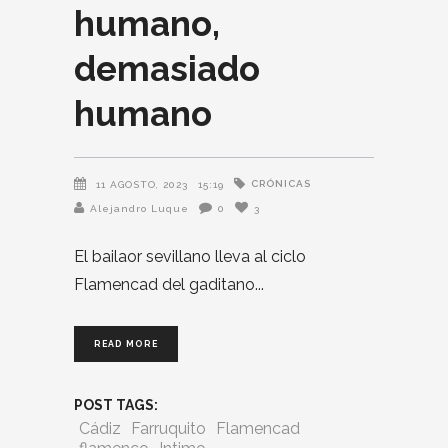
humano,
demasiado
humano
CRÓNICAS
11 AGOSTO, 2023
15:19
Alejandro Luque
0
3
El bailaor sevillano lleva al ciclo
Flamencad del gaditano
READ MORE
POST TAGS:
Cádiz
Farruquito
Flamencad