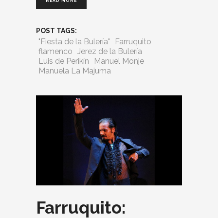
READ MORE
POST TAGS:
"Fiesta de la Bulería"
Farruquito
flamenco
Jerez de la Bulería
Luis de Perikín
Manuel Monje
Manuela La Majuma
Farruquito: