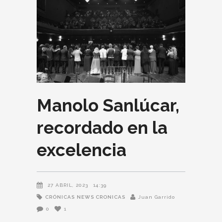
Manolo Sanlúcar,
recordado en la
excelencia
27 ABRIL, 2023
14:39
CRÓNICAS
NEWS CRONICAS
Juan Garrido
0
1