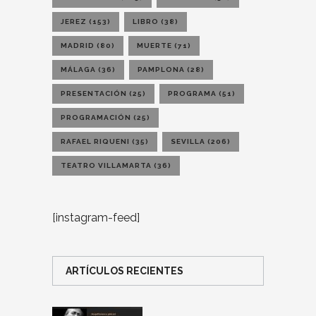
JEREZ
(153)
LIBRO
(38)
MADRID
(80)
MUERTE
(71)
MÁLAGA
(36)
PAMPLONA
(28)
PRESENTACIÓN
(25)
PROGRAMA
(51)
PROGRAMACIÓN
(25)
RAFAEL RIQUENI
(35)
SEVILLA
(206)
TEATRO VILLAMARTA
(36)
[instagram-feed]
ARTÍCULOS RECIENTES