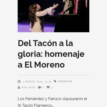
Del Tacón a la
gloria: homenaje
a El Moreno
CRÓNICAS
1 MARZO, 2023
21:29
Kiko Valle
0
3
Los Fernández y Farruco clausuraron el
IX Tacón Flamenco