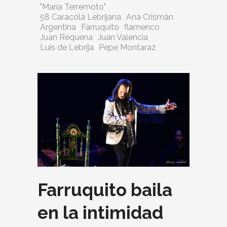
"María Terremoto"
58 Caracolá Lebrijana
Ana Crismán
Argentina
Farruquito
flamenco
Juan Requena
Juan Valencia
Luis de Lebrija
Pepe Montaraz
Farruquito baila
en la intimidad