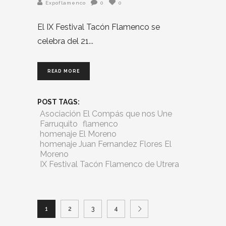
Expoflamenco
0
0
El IX Festival Tacón Flamenco se
celebra del 21
READ MORE
POST TAGS:
Asociación El Compás que nos Une
Farruquito
flamenco
homenaje El Moreno
homenaje Juan Fernandez Flores El
Moreno
IX Festival Tacón Flamenco de Utrera
1
2
3
4