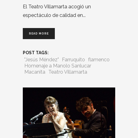
El Teatro Villamarta acogió un
espectáculo de calidad en
READ MORE
POST TAGS:
"Jesús Méndez"
Farruquito
flamenco
Homenaje a Manolo Sanlucar
Macanita
Teatro Villamarta