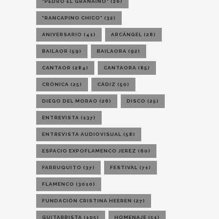
"PEDRO EL GRANAINO"
(26)
"RANCAPINO CHICO"
(32)
ANIVERSARIO
(41)
ARCÁNGEL
(28)
BAILAOR
(59)
BAILAORA
(92)
CANTAOR
(284)
CANTAORA
(85)
CRÓNICA
(25)
CÁDIZ
(50)
DIEGO DEL MORAO
(26)
DISCO
(25)
ENTREVISTA
(137)
ENTREVISTA AUDIOVISUAL
(58)
ESPACIO EXPOFLAMENCO JEREZ
(60)
FARRUQUITO
(37)
FESTIVAL
(71)
FLAMENCO
(3010)
FUNDACIÓN CRISTINA HEEREN
(27)
GUITARRISTA
(105)
HOMENAJE
(51)