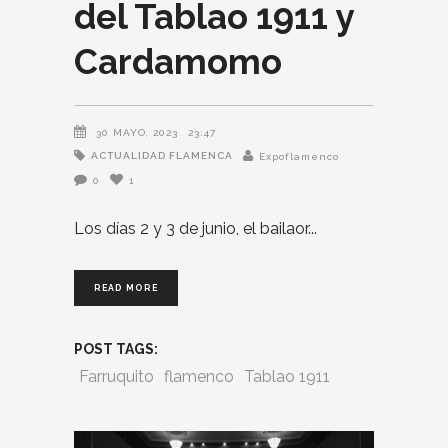
del Tablao 1911 y
Cardamomo
30 MAYO, 2023
23:47
ACTUALIDAD FLAMENCA
Expoflamenco
0
1
Los días 2 y 3 de junio, el bailaor
READ MORE
POST TAGS:
Farruquito
flamenco
Tablao 1911