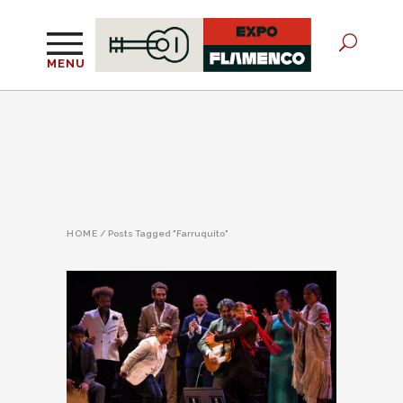
MENU
HOME
/
Posts Tagged "Farruquito"