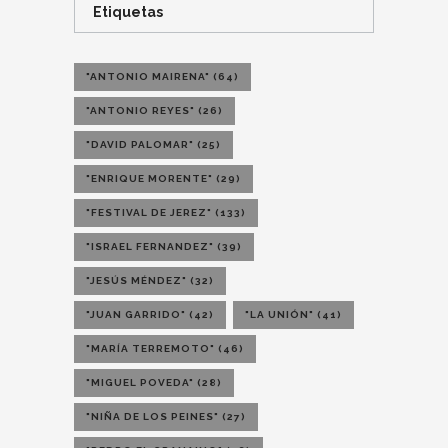
Etiquetas
"ANTONIO MAIRENA"
(64)
"ANTONIO REYES"
(26)
"DAVID PALOMAR"
(25)
"ENRIQUE MORENTE"
(29)
"FESTIVAL DE JEREZ"
(133)
"ISRAEL FERNANDEZ"
(39)
"JESÚS MÉNDEZ"
(32)
"JUAN GARRIDO"
(42)
"LA UNIÓN"
(41)
"MARÍA TERREMOTO"
(46)
"MIGUEL POVEDA"
(28)
"NIÑA DE LOS PEINES"
(27)