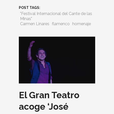
POST TAGS:
"Festival Internacional del Cante de las
Minas"
Carmen Linares
flamenco
homenaje
El Gran Teatro
acoge ‘José