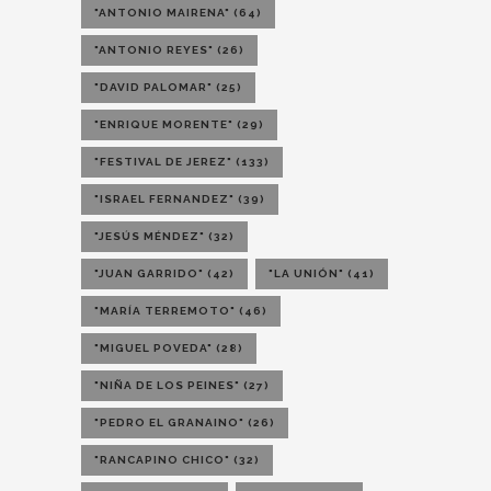
"ANTONIO MAIRENA"
(64)
"ANTONIO REYES"
(26)
"DAVID PALOMAR"
(25)
"ENRIQUE MORENTE"
(29)
"FESTIVAL DE JEREZ"
(133)
"ISRAEL FERNANDEZ"
(39)
"JESÚS MÉNDEZ"
(32)
"JUAN GARRIDO"
(42)
"LA UNIÓN"
(41)
"MARÍA TERREMOTO"
(46)
"MIGUEL POVEDA"
(28)
"NIÑA DE LOS PEINES"
(27)
"PEDRO EL GRANAINO"
(26)
"RANCAPINO CHICO"
(32)