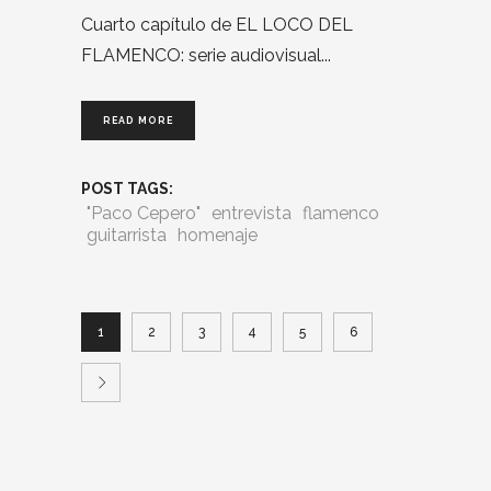
Cuarto capítulo de EL LOCO DEL
FLAMENCO: serie audiovisual
READ MORE
POST TAGS:
"Paco Cepero"
entrevista
flamenco
guitarrista
homenaje
1
2
3
4
5
6