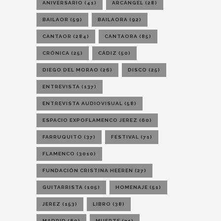
ANIVERSARIO
(41)
ARCÁNGEL
(28)
BAILAOR
(59)
BAILAORA
(92)
CANTAOR
(284)
CANTAORA
(85)
CRÓNICA
(25)
CÁDIZ
(50)
DIEGO DEL MORAO
(26)
DISCO
(25)
ENTREVISTA
(137)
ENTREVISTA AUDIOVISUAL
(58)
ESPACIO EXPOFLAMENCO JEREZ
(60)
FARRUQUITO
(37)
FESTIVAL
(71)
FLAMENCO
(3010)
FUNDACIÓN CRISTINA HEEREN
(27)
GUITARRISTA
(105)
HOMENAJE
(51)
JEREZ
(153)
LIBRO
(38)
MADRID
(80)
MUERTE
(71)