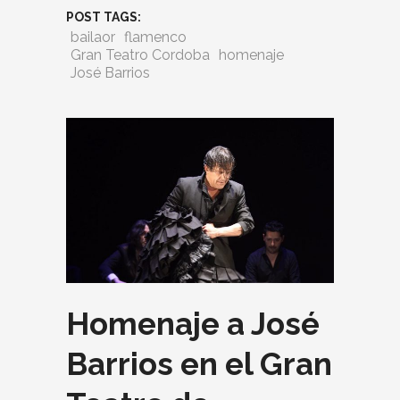
POST TAGS:
bailaor
flamenco
Gran Teatro Cordoba
homenaje
José Barrios
Homenaje a José
Barrios en el Gran