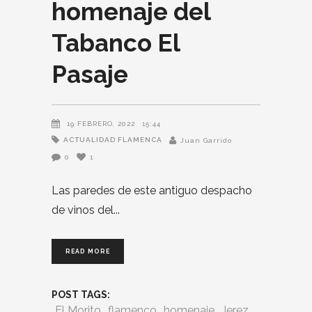
homenaje del
Tabanco El
Pasaje
19 FEBRERO, 2022
15:44
ACTUALIDAD FLAMENCA
Juan Garrido
0
1
Las paredes de este antiguo despacho
de vinos del
READ MORE
POST TAGS:
El Morito
flamenco
homenaje
Jerez