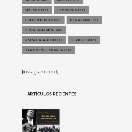
MÁLAGA
(36)
PAMPLONA
(28)
PRESENTACIÓN
(25)
PROGRAMA
(51)
PROGRAMACIÓN
(25)
RAFAEL RIQUENI
(35)
SEVILLA
(206)
TEATRO VILLAMARTA
(36)
[instagram-feed]
ARTÍCULOS RECIENTES