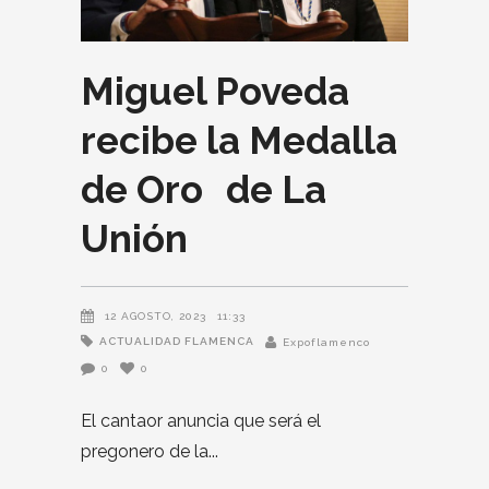
Miguel Poveda
recibe la Medalla
de Oro de La
Unión
12 AGOSTO, 2023
11:33
ACTUALIDAD FLAMENCA
Expoflamenco
0
0
El cantaor anuncia que será el
pregonero de la