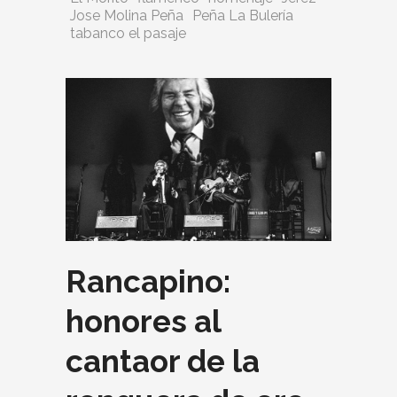
Jose Molina Peña
Peña La Bulería
tabanco el pasaje
Rancapino:
honores al
cantaor de la