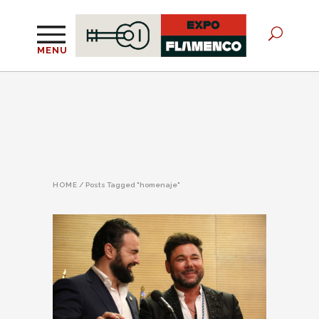
MENU
HOME
/
Posts Tagged "homenaje"