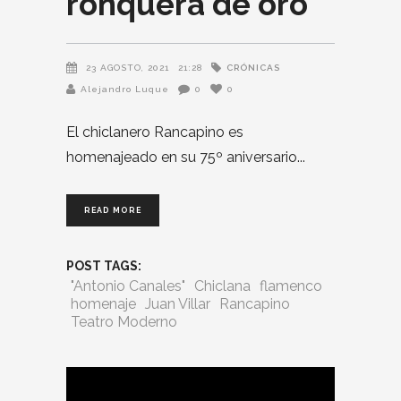
ronquera de oro
CRÓNICAS
23 AGOSTO, 2021
21:28
Alejandro Luque
0
0
El chiclanero Rancapino es
homenajeado en su 75º aniversario
READ MORE
POST TAGS:
"Antonio Canales"
Chiclana
flamenco
homenaje
Juan Villar
Rancapino
Teatro Moderno