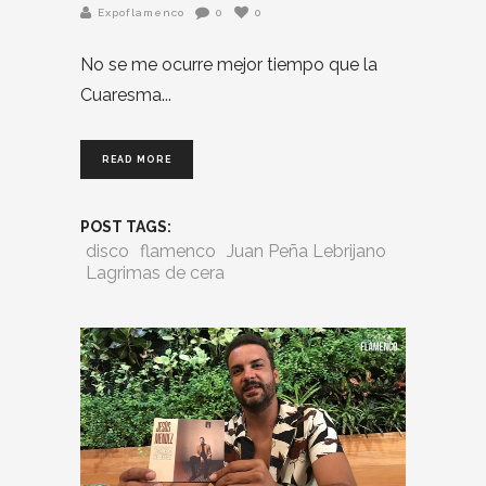
Expoflamenco
0
0
No se me ocurre mejor tiempo que la
Cuaresma
READ MORE
POST TAGS:
disco
flamenco
Juan Peña Lebrijano
Lagrimas de cera