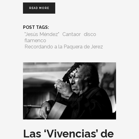
READ MORE
POST TAGS:
"Jesús Méndez"
Cantaor
disco
flamenco
Recordando a la Paquera de Jerez
Las ‘Vivencias’ de