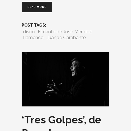
READ MORE
POST TAGS:
disco
El cante de José Méndez
flamenco
Juanpe Carabante
‘Tres Golpes’, de