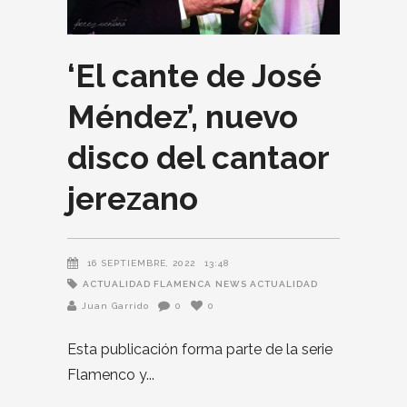
‘El cante de José
Méndez’, nuevo
disco del cantaor
jerezano
16 SEPTIEMBRE, 2022
13:48
ACTUALIDAD FLAMENCA
NEWS ACTUALIDAD
Juan Garrido
0
0
Esta publicación forma parte de la serie
Flamenco y