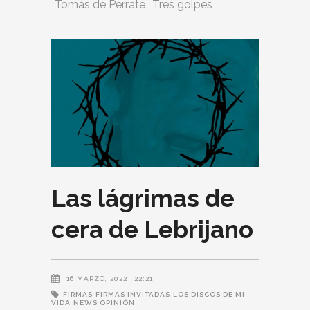
Tomás de Perrate
Tres golpes
Las lágrimas de
cera de Lebrijano
16 MARZO, 2022
22:21
FIRMAS
FIRMAS INVITADAS
LOS DISCOS DE MI
VIDA
NEWS OPINIÓN