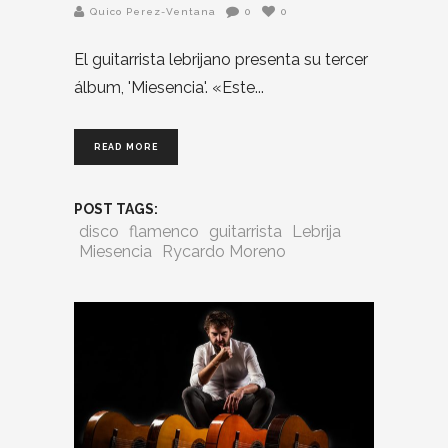
Quico Perez-Ventana
0
0
El guitarrista lebrijano presenta su tercer
álbum, 'Miesencia'. «Este
READ MORE
POST TAGS:
disco
flamenco
guitarrista
Lebrija
Miesencia
Rycardo Moreno