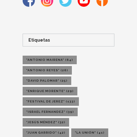
Etiquetas
"ANTONIO MAIRENA"
(64)
"ANTONIO REYES"
(26)
"DAVID PALOMAR"
(25)
"ENRIQUE MORENTE"
(29)
"FESTIVAL DE JEREZ"
(133)
"ISRAEL FERNANDEZ"
(39)
"JESÚS MÉNDEZ"
(32)
"JUAN GARRIDO"
(42)
"LA UNIÓN"
(41)