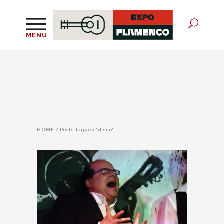
MENU
HOME
/
Posts Tagged "disco"