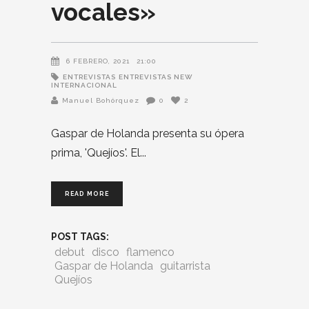
vocales»
6 FEBRERO, 2021
21:00
ENTREVISTAS
ENTREVISTAS NEW
INTERNACIONAL
Manuel Bohórquez
0
2
Gaspar de Holanda presenta su ópera
prima, 'Quejíos'. El
READ MORE
POST TAGS:
debut
disco
flamenco
Gaspar de Holanda
guitarrista
Quejíos