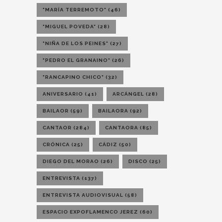
"MARÍA TERREMOTO"
(46)
"MIGUEL POVEDA"
(28)
"NIÑA DE LOS PEINES"
(27)
"PEDRO EL GRANAINO"
(26)
"RANCAPINO CHICO"
(32)
ANIVERSARIO
(41)
ARCÁNGEL
(28)
BAILAOR
(59)
BAILAORA
(92)
CANTAOR
(284)
CANTAORA
(85)
CRÓNICA
(25)
CÁDIZ
(50)
DIEGO DEL MORAO
(26)
DISCO
(25)
ENTREVISTA
(137)
ENTREVISTA AUDIOVISUAL
(58)
ESPACIO EXPOFLAMENCO JEREZ
(60)