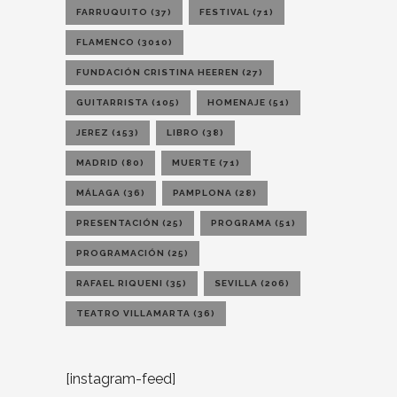
FARRUQUITO
(37)
FESTIVAL
(71)
FLAMENCO
(3010)
FUNDACIÓN CRISTINA HEEREN
(27)
GUITARRISTA
(105)
HOMENAJE
(51)
JEREZ
(153)
LIBRO
(38)
MADRID
(80)
MUERTE
(71)
MÁLAGA
(36)
PAMPLONA
(28)
PRESENTACIÓN
(25)
PROGRAMA
(51)
PROGRAMACIÓN
(25)
RAFAEL RIQUENI
(35)
SEVILLA
(206)
TEATRO VILLAMARTA
(36)
[instagram-feed]