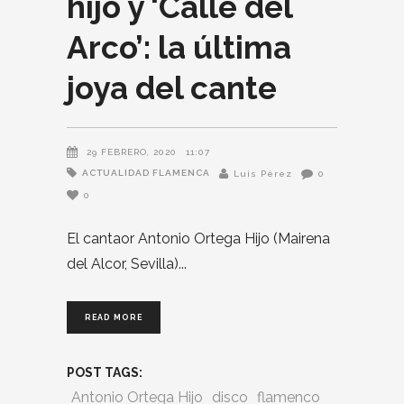
hijo y ‘Calle del
Arco’: la última
joya del cante
29 FEBRERO, 2020
11:07
ACTUALIDAD FLAMENCA
Luis Pérez
0
0
El cantaor Antonio Ortega Hijo (Mairena
del Alcor, Sevilla)
READ MORE
POST TAGS:
Antonio Ortega Hijo
disco
flamenco