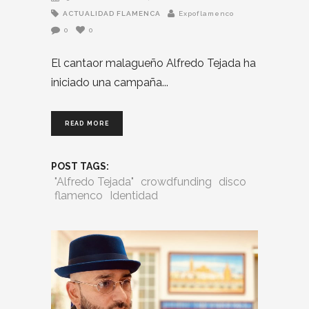
ACTUALIDAD FLAMENCA
Expoflamenco
0
0
El cantaor malagueño Alfredo Tejada ha
iniciado una campaña
READ MORE
POST TAGS:
"Alfredo Tejada"
crowdfunding
disco
flamenco
Identidad