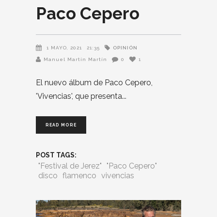
Paco Cepero
OPINIÓN
1 MAYO, 2021
21:35
Manuel Martín Martín
0
1
El nuevo álbum de Paco Cepero,
'Vivencias', que presenta
READ MORE
POST TAGS:
"Festival de Jerez"
"Paco Cepero"
disco
flamenco
vivencias