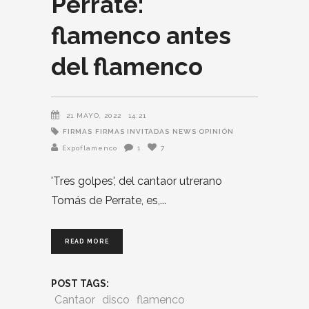
Perrate:
flamenco antes
del flamenco
21 MAYO, 2022
14:21
FIRMAS
FIRMAS INVITADAS
NEWS OPINIÓN
Expoflamenco
1
7
'Tres golpes', del cantaor utrerano
Tomás de Perrate, es,
READ MORE
POST TAGS:
Cantaor
disco
flamenco