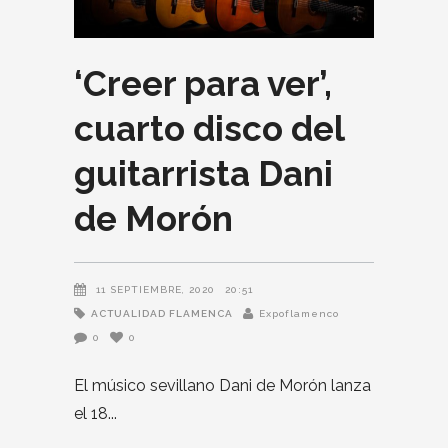
‘Creer para ver’,
cuarto disco del
guitarrista Dani
de Morón
11 SEPTIEMBRE, 2020
20:51
ACTUALIDAD FLAMENCA
Expoflamenco
0
0
El músico sevillano Dani de Morón lanza
el 18