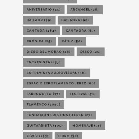
ANIVERSARIO
(41)
ARCÁNGEL
(28)
BAILAOR
(59)
BAILAORA
(92)
CANTAOR
(284)
CANTAORA
(85)
CRÓNICA
(25)
CÁDIZ
(50)
DIEGO DEL MORAO
(26)
DISCO
(25)
ENTREVISTA
(137)
ENTREVISTA AUDIOVISUAL
(58)
ESPACIO EXPOFLAMENCO JEREZ
(60)
FARRUQUITO
(37)
FESTIVAL
(71)
FLAMENCO
(3010)
FUNDACIÓN CRISTINA HEEREN
(27)
GUITARRISTA
(105)
HOMENAJE
(51)
JEREZ
(153)
LIBRO
(38)