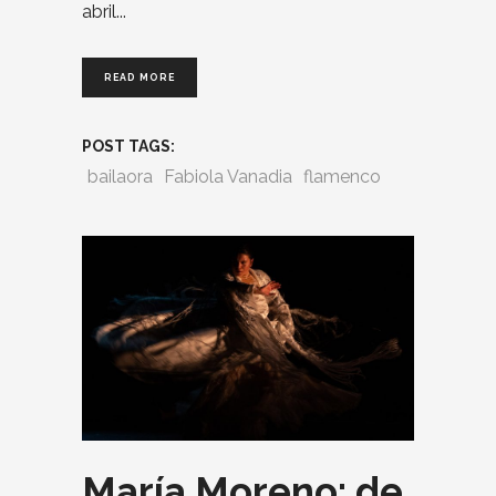
abril
READ MORE
POST TAGS:
bailaora
Fabiola Vanadia
flamenco
María Moreno: de