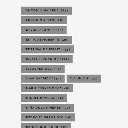
"ANTONIO MAIRENA"
(64)
"ANTONIO REYES"
(26)
"DAVID PALOMAR"
(25)
"ENRIQUE MORENTE"
(29)
"FESTIVAL DE JEREZ"
(133)
"ISRAEL FERNANDEZ"
(39)
"JESÚS MÉNDEZ"
(32)
"JUAN GARRIDO"
(42)
"LA UNIÓN"
(41)
"MARÍA TERREMOTO"
(46)
"MIGUEL POVEDA"
(28)
"NIÑA DE LOS PEINES"
(27)
"PEDRO EL GRANAINO"
(26)
"RANCAPINO CHICO"
(32)