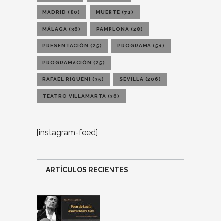
MADRID
(80)
MUERTE
(71)
MÁLAGA
(36)
PAMPLONA
(28)
PRESENTACIÓN
(25)
PROGRAMA
(51)
PROGRAMACIÓN
(25)
RAFAEL RIQUENI
(35)
SEVILLA
(206)
TEATRO VILLAMARTA
(36)
[instagram-feed]
ARTÍCULOS RECIENTES