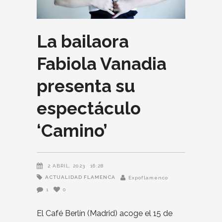
La bailaora
Fabiola Vanadia
presenta su
espectáculo
‘Camino’
2 ABRIL, 2023
16:28
ACTUALIDAD FLAMENCA
Expoflamenco
1
0
El Café Berlín (Madrid) acoge el 15 de