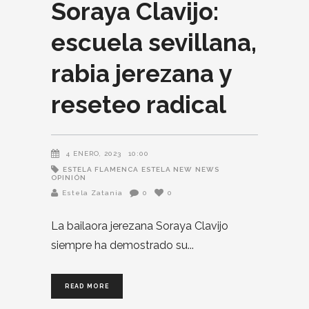
Soraya Clavijo:
escuela sevillana,
rabia jerezana y
reseteo radical
4 ENERO, 2023
10:00
ESTELA FLAMENCA
ESTELA NEW
NEWS
OPINIÓN
Estela Zatania
0
0
La bailaora jerezana Soraya Clavijo
siempre ha demostrado su
READ MORE