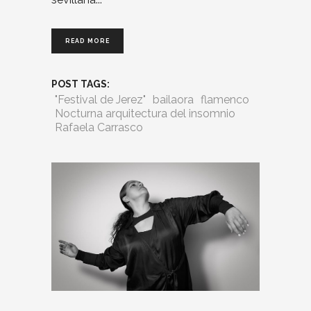
READ MORE
POST TAGS:
"Festival de Jerez"
bailaora
flamenco
Nocturna arquitectura del insomnio
Rafaela Carrasco