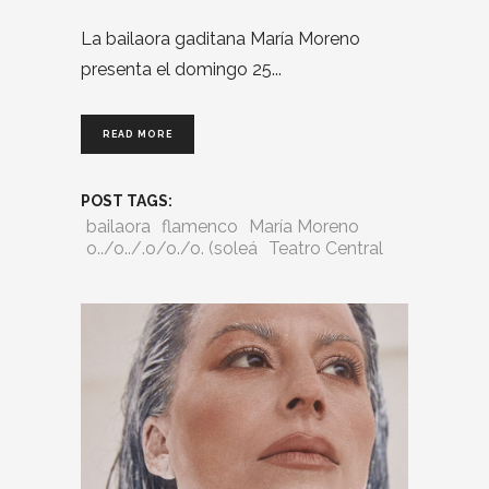
La bailaora gaditana María Moreno
presenta el domingo 25
READ MORE
POST TAGS:
bailaora
flamenco
María Moreno
o../o../.o/o./o. (soleá
Teatro Central