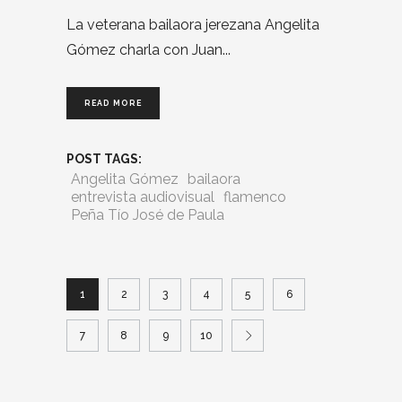
La veterana bailaora jerezana Angelita
Gómez charla con Juan
READ MORE
POST TAGS:
Angelita Gómez
bailaora
entrevista audiovisual
flamenco
Peña Tío José de Paula
1
2
3
4
5
6
7
8
9
10