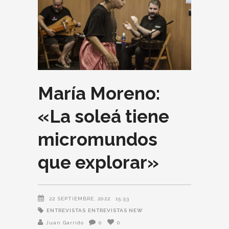
María Moreno:
«La soleá tiene
micromundos
que explorar»
22 SEPTIEMBRE, 2022
15:53
ENTREVISTAS
ENTREVISTAS NEW
Juan Garrido
0
0