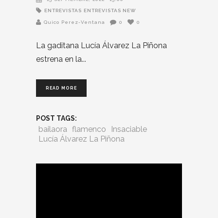
ENTREVISTAS
ENTREVISTAS NEW
Quico Perez-Ventana
0
0
La gaditana Lucía Álvarez La Piñona
estrena en la
READ MORE
POST TAGS:
bailaora
flamenco
Insaciable
Lucía Álvarez La Piñona