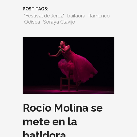
POST TAGS:
"Festival de Jerez"
bailaora
flamenco
Odisea
Soraya Clavijo
Rocío Molina se
mete en la
batidora