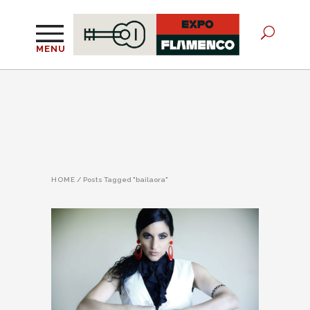
MENU
HOME
/
Posts Tagged "bailaora"