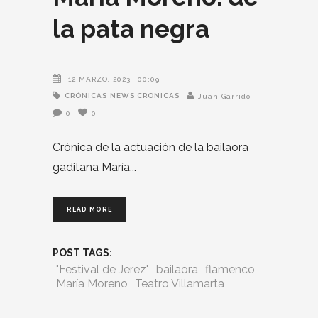
la pata negra
12 MARZO, 2023
00:09
CRÓNICAS
NEWS CRONICAS
Juan Garrido
0
0
Crónica de la actuación de la bailaora
gaditana María
READ MORE
POST TAGS:
"Festival de Jerez"
bailaora
flamenco
María Moreno
Teatro Villamarta