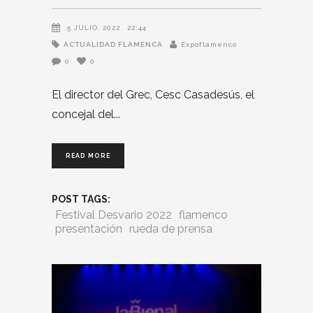
5 JULIO, 2022
22:44
ACTUALIDAD FLAMENCA
Expoflamenco
0
0
El director del Grec, Cesc Casadesús, el
concejal del
READ MORE
POST TAGS:
Festival Desvario 2022
flamenco
presentación
rueda de prensa