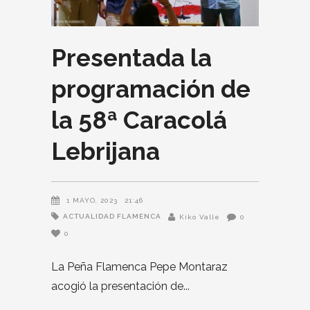
Presentada la
programación de
la 58ª Caracolá
Lebrijana
1 MAYO, 2023
21:46
ACTUALIDAD FLAMENCA
Kiko Valle
0
0
La Peña Flamenca Pepe Montaraz
acogió la presentación de