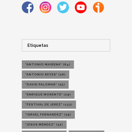
Etiquetas
"ANTONIO MAIRENA"
(64)
"ANTONIO REYES"
(26)
"DAVID PALOMAR"
(25)
"ENRIQUE MORENTE"
(29)
"FESTIVAL DE JEREZ"
(133)
"ISRAEL FERNANDEZ"
(39)
"JESÚS MÉNDEZ"
(32)