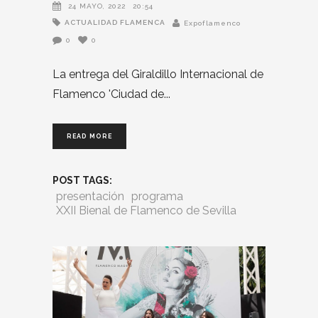
24 MAYO, 2022
20:54
ACTUALIDAD FLAMENCA
Expoflamenco
0
0
La entrega del Giraldillo Internacional de
Flamenco 'Ciudad de
READ MORE
POST TAGS:
presentación
programa
XXII Bienal de Flamenco de Sevilla