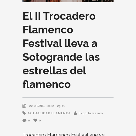
El II Trocadero
Flamenco
Festival lleva a
Sotogrande las
estrellas del
flamenco
22 ABRIL, 2022
23:11
ACTUALIDAD FLAMENCA
Expoflamenco
0
0
Trocadero Flamenco Festival vuelve