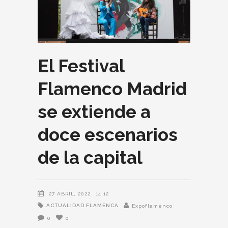
El Festival
Flamenco Madrid
se extiende a
doce escenarios
de la capital
27 ABRIL, 2022
14:12
ACTUALIDAD FLAMENCA
Expoflamenco
0
0