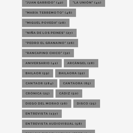
"JUAN GARRIDO"
(42)
"LA UNIÓN"
(41)
"MARÍA TERREMOTO"
(46)
"MIGUEL POVEDA"
(28)
"NIÑA DE LOS PEINES"
(27)
"PEDRO EL GRANAINO"
(26)
"RANCAPINO CHICO"
(32)
ANIVERSARIO
(41)
ARCÁNGEL
(28)
BAILAOR
(59)
BAILAORA
(92)
CANTAOR
(284)
CANTAORA
(85)
CRÓNICA
(25)
CÁDIZ
(50)
DIEGO DEL MORAO
(26)
DISCO
(25)
ENTREVISTA
(137)
ENTREVISTA AUDIOVISUAL
(58)