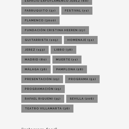
ESPACIO EXPOFLAMENCO JEREZ
(60)
FARRUQUITO
(37)
FESTIVAL
(71)
FLAMENCO
(3010)
FUNDACIÓN CRISTINA HEEREN
(27)
GUITARRISTA
(105)
HOMENAJE
(51)
JEREZ
(153)
LIBRO
(38)
MADRID
(80)
MUERTE
(71)
MÁLAGA
(36)
PAMPLONA
(28)
PRESENTACIÓN
(25)
PROGRAMA
(51)
PROGRAMACIÓN
(25)
RAFAEL RIQUENI
(35)
SEVILLA
(206)
TEATRO VILLAMARTA
(36)