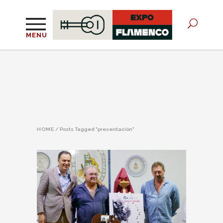
MENU
HOME
/
Posts Tagged "presentación"